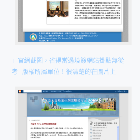
↑ 官網截圖，省得當過境簽網站掛點無從
考…版權所屬單位！很清楚的在圖片上