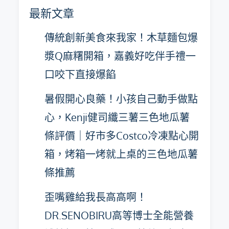
彙
最新文章
整
傳統創新美食來我家！木草麵包爆
漿Q麻糬開箱，嘉義好吃伴手禮一
口咬下直接爆餡
暑假開心良藥！小孩自己動手做點
心，Kenji健司纖三薯三色地瓜薯
條評價｜好市多Costco冷凍點心開
箱，烤箱一烤就上桌的三色地瓜薯
條推薦
歪嘴雞給我長高高啊！
DR.SENOBIRU高等博士全能營養