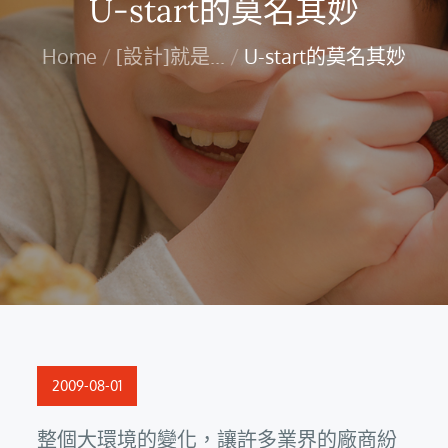
U-start的莫名其妙
Home
[設計]就是...
U-start的莫名其妙
Posted
2009-08-01
on
整個大環境的變化，讓許多業界的廠商紛