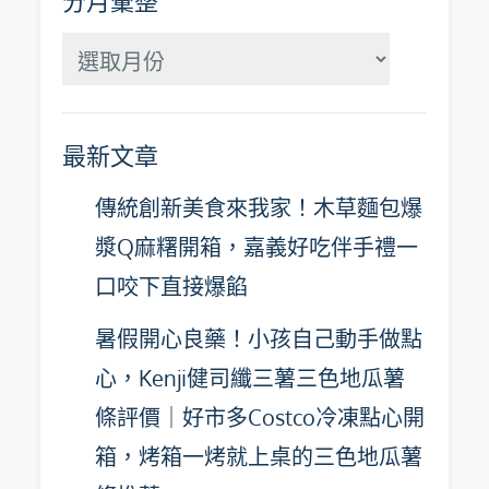
分月彙整
分
月
彙
最新文章
整
傳統創新美食來我家！木草麵包爆
漿Q麻糬開箱，嘉義好吃伴手禮一
口咬下直接爆餡
暑假開心良藥！小孩自己動手做點
心，Kenji健司纖三薯三色地瓜薯
條評價｜好市多Costco冷凍點心開
箱，烤箱一烤就上桌的三色地瓜薯