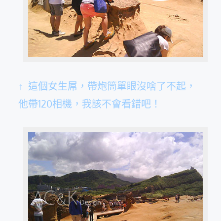
↑ 這個女生屌，帶炮筒單眼沒啥了不起，
他帶120相機，我該不會看錯吧！