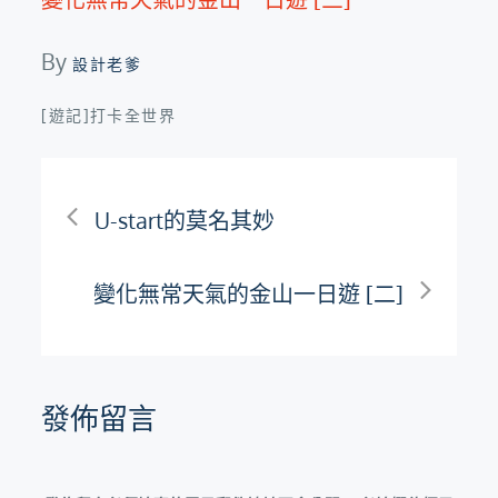
By
設計老爹
[遊記]打卡全世界
文
U-start的莫名其妙
章
變化無常天氣的金山一日遊 [二]
導
覽
發佈留言