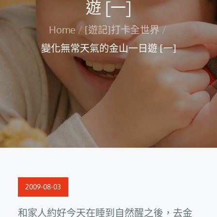
遊 [一]
Home
[遊記]打卡全世界
變化無常天氣的金山一日遊 [一]
Posted
2009-08-03
on
和家人約好今天在睡到自然醒之後，去金