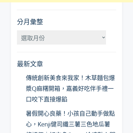
分月彙整
分
月
彙
最新文章
整
傳統創新美食來我家！木草麵包爆
漿Q麻糬開箱，嘉義好吃伴手禮一
口咬下直接爆餡
暑假開心良藥！小孩自己動手做點
心，Kenji健司纖三薯三色地瓜薯