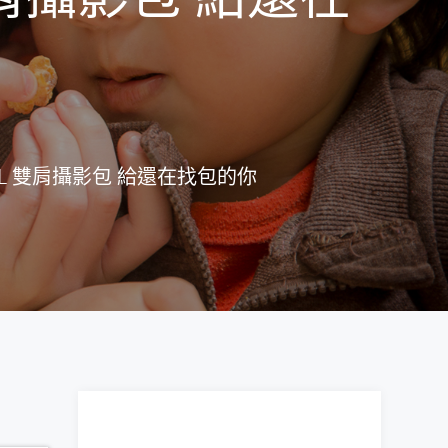
6L 雙肩攝影包 給還在找包的你