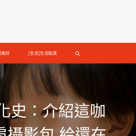
切美好
[生活]生活點滴
化史：介紹這咖
 雙肩攝影包 給還在