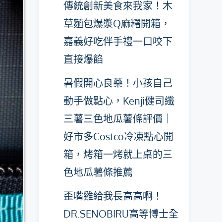
傳統創新美食來我家！木
草麵包爆漿Q麻糬開箱，
嘉義好吃伴手禮一口咬下
直接爆餡
暑假開心良藥！小孩自己
動手做點心，Kenji健司纖
三薯三色地瓜薯條評價｜
好市多Costco冷凍點心開
箱，烤箱一烤就上桌的三
色地瓜薯條推薦
歪嘴雞給我長高高啊！
DR.SENOBIRU高等博士全