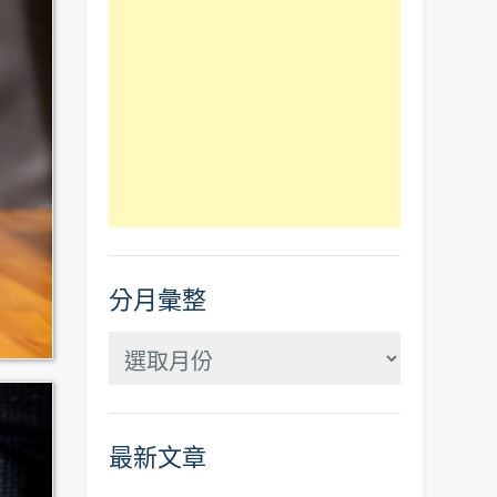
分月彙整
分
月
彙
最新文章
整