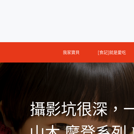
Skip
to
content
我家寶貝
[食記]就是愛吃
攝影坑很深，
山木 摩登系列 M