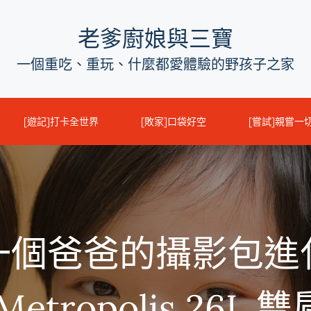
老爹廚娘與三寶
一個重吃、重玩、什麼都愛體驗的野孩子之家
[遊記]打卡全世界
[敗家]口袋好空
[嘗試]親嘗一
一個爸爸的攝影包進
etropolis 26L