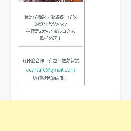
我是愛攝影、愛旅遊、愛吃
的設計老爹Andy
這裡是2大+3小的5口之家
歡迎來玩！
有什麼合作、有趣、推薦嘗試
acartlife@gmail.com
歡迎與我聯絡喔！