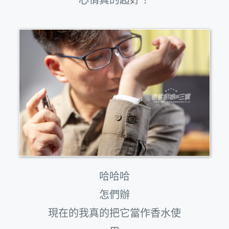
哈哈哈
怎們辦
現在的我真的把它當作香水使