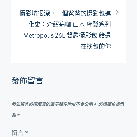
覽
攝影坑很深，一個爸爸的攝影包進
化史：介紹這咖 山木 摩登系列
Metropolis 26L 雙肩攝影包 給還
在找包的你
發佈留言
發佈留言必須填寫的電子郵件地址不會公開。
必填欄位標示
為
*
留言
*