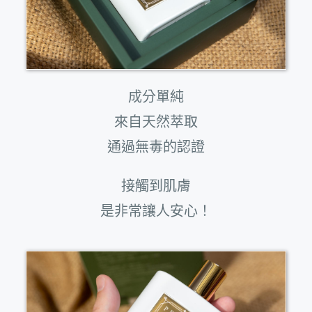
成分單純
來自天然萃取
通過無毒的認證
接觸到肌膚
是非常讓人安心！