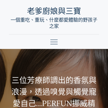
Skip
老爹廚娘與三寶
to
一個重吃、重玩、什麼都愛體驗的野孩子
content
之家
三位芳療師調出的香氛與
浪漫，透過嗅覺與觸覺寵
愛自己…PERFUN挪威精