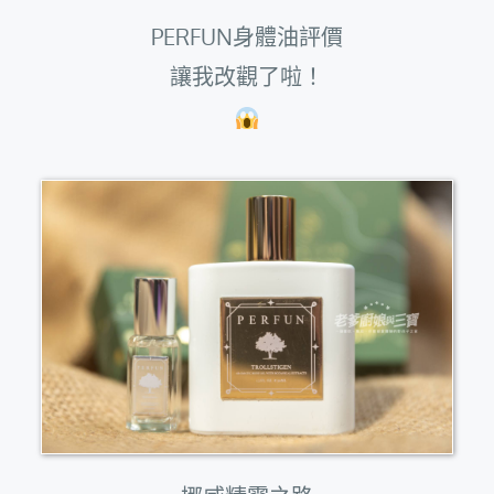
PERFUN身體油評價
讓我改觀了啦！