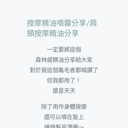
按摩精油噴霧分享/肩
頸按摩精油分享
一定要將這個
森林感精油分享給大家
對於我這個龜毛者都喊讚了
但我都用了！
還是天天
除了用作身體按摩
還可以噴在髮上
讓頭髮亮澤喔～