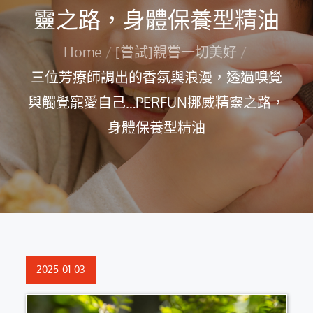
靈之路，身體保養型精油
Home
[嘗試]親嘗一切美好
三位芳療師調出的香氛與浪漫，透過嗅覺
與觸覺寵愛自己…PERFUN挪威精靈之路，
身體保養型精油
Posted
2025-01-03
on