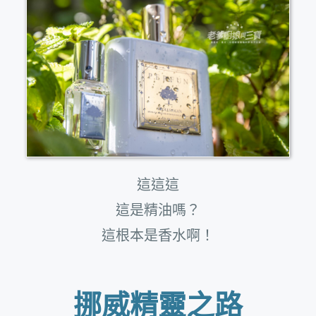
這這這
這是精油嗎？
這根本是香水啊！
挪威精靈之路