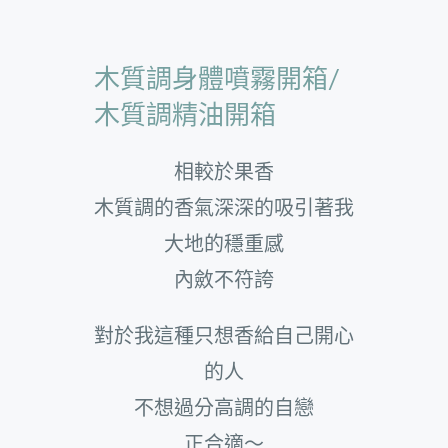
木質調身體噴霧開箱/
木質調精油開箱
相較於果香
木質調的香氣深深的吸引著我
大地的穩重感
內斂不符誇
對於我這種只想香給自己開心
的人
不想過分高調的自戀
正合適～