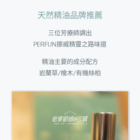
天然精油品牌推薦
三位芳療師調出
PERFUN挪威精靈之路味道
精油主要的成分配方
岩蘭草/檜木/有機絲柏