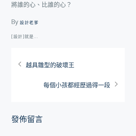
將誰的心、比誰的心？
By
設計老爹
[設計]就是...
文
越具雛型的破壞王
章
每個小孩都經歷過得一段
導
覽
發佈留言