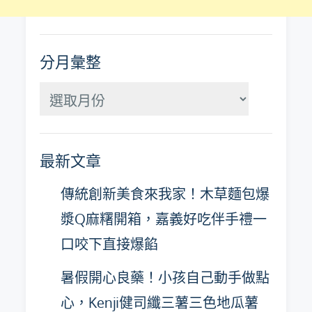
分月彙整
分
月
彙
最新文章
整
傳統創新美食來我家！木草麵包爆
漿Q麻糬開箱，嘉義好吃伴手禮一
口咬下直接爆餡
暑假開心良藥！小孩自己動手做點
心，Kenji健司纖三薯三色地瓜薯