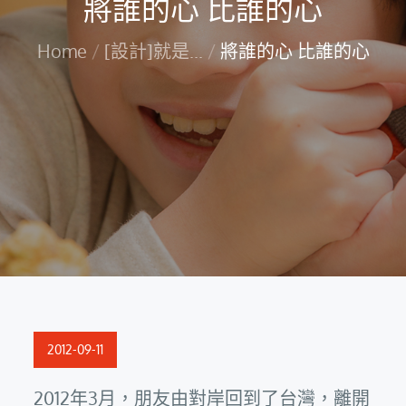
將誰的心 比誰的心
Home
[設計]就是...
將誰的心 比誰的心
Posted
2012-09-11
on
2012年3月，朋友由對岸回到了台灣，離開