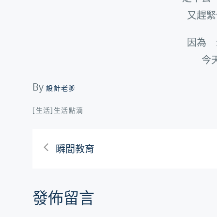
又趕緊
因為 
今
By
設計老爹
[生活]生活點滴
文
瞬間教育
章
發佈留言
導