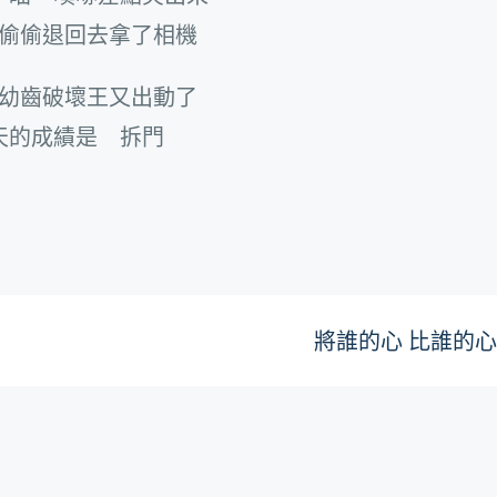
偷偷退回去拿了相機
幼齒破壞王又出動了
天的成績是 拆門
將誰的心 比誰的