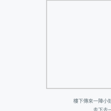
樓下傳來一陣小
走下去