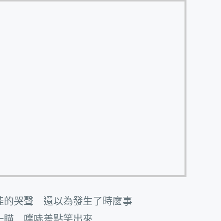
娃的哭聲 還以為發生了時麼事
一瞄 噗哧差點笑出來