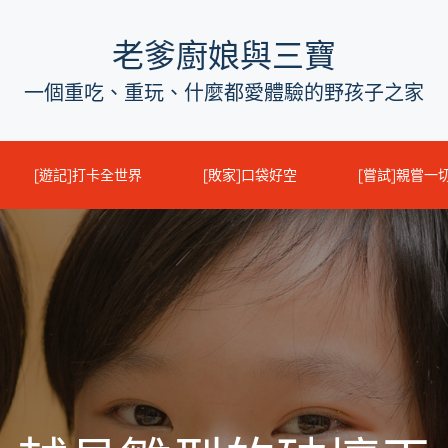
老爹廚娘與三寶
一個重吃、重玩、什麼都愛體驗的野孩子之家
[遊記]打卡全世界
[敗家]口袋好空
[嘗試]親嘗一