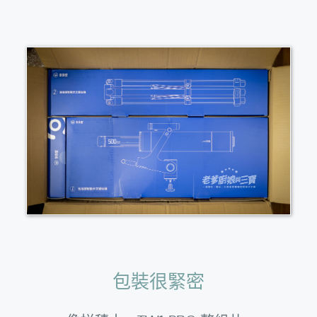
包裝很緊密