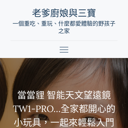
Skip
老爹廚娘與三寶
to
一個重吃、重玩、什麼都愛體驗的野孩子
content
之家
當當貍 智能天文望遠鏡
TW1-PRO…全家都開心的
小玩具，一起來輕鬆入門