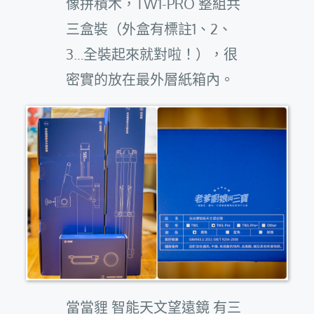
像拼積木，TW1-PRO 整組共
三盒裝（外盒有標註1、2、
3…全裝起來就對啦！），很
密實的放在最外層紙箱內。
當當貍 智能天文望遠鏡 有三