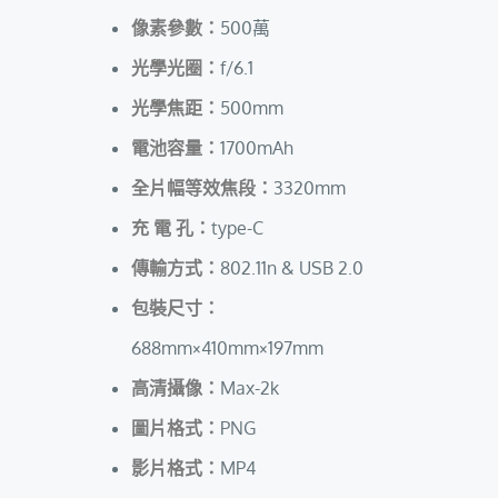
像素參數：
500萬
光學光圈：
f/6.1
光學焦距：
500mm
電池容量：
1700mAh
全片幅等效焦段：
3320mm
充 電 孔：
type-C
傳輸方式：
802.11n & USB 2.0
包裝尺寸：
688mm×410mm×197mm
高清攝像：
Max-2k
圖片格式：
PNG
影片格式：
MP4