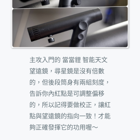
主攻入門的 當當貍 智能天文
望遠鏡，尋星鏡是沒有倍數
的，但後段筒身有兩組刻度，
告訴你內紅點是可調整偏移
的，所以記得要做校正，讓紅
點與望遠鏡的指向一致！才能
夠正確發揮它的功用喔～