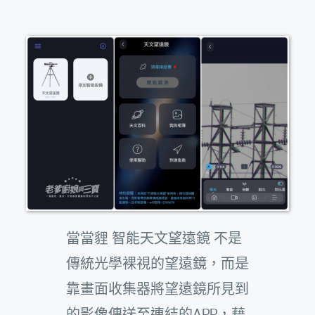
當當貍 智能天文望遠鏡 不是
傳統光學裸視的望遠鏡，而是
靠畫面收集器將望遠鏡所見到
的影像傳送至連結的APP，藉