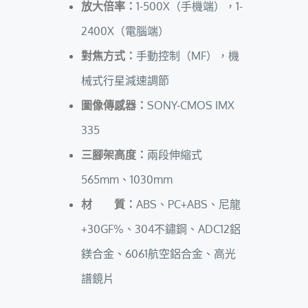
放大倍率：
1-500X（手機端），1-
2400X（電腦端）
對焦方式：
手動控制（MF），機
械式行星減速調節
圖像傳感器：
SONY-CMOS IMX
335
三腳架高度：
兩段伸縮式
565mm、1030mm
材 質：
ABS、PC+ABS、尼龍
+30GF%、304不鏽鋼、ADC12鋁
鎂合金、6061航空鋁合金、高光
譜鏡片