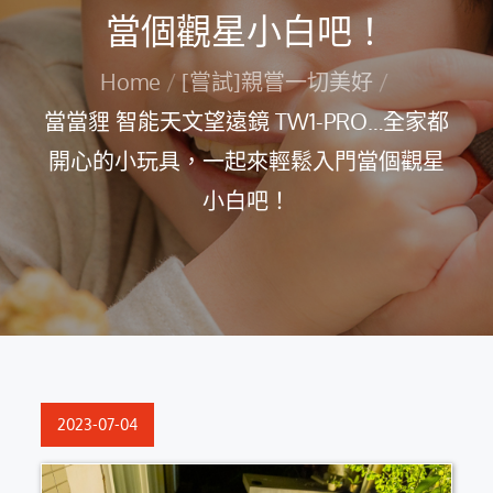
當個觀星小白吧！
Home
[嘗試]親嘗一切美好
當當貍 智能天文望遠鏡 TW1-PRO…全家都
開心的小玩具，一起來輕鬆入門當個觀星
小白吧！
Posted
2023-07-04
on