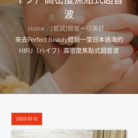
波
Home
[嘗試]親嘗一切美好
來去Perfect Beauty體驗一堂日本過海的
HIFU（ハイフ）高密度焦點式超音波
Posted
2020-03-12
on