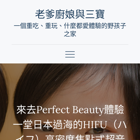
Skip
老爹廚娘與三寶
to
一個重吃、重玩、什麼都愛體驗的野孩子
content
之家
來去Perfect Beauty體驗
一堂日本過海的HIFU（ハ
イフ）高密度焦點式超音