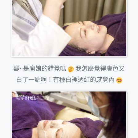
疑~是廚娘的錯覺嗎
我怎麼覺得膚色又
白了一點啊！有種白裡透紅的感覺內