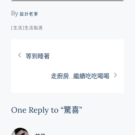
By
設計老爹
[生活]生活點滴
文
等到睡著
章
走廚房…繼續吃吃喝喝
導
覽
One Reply to “驚喜”