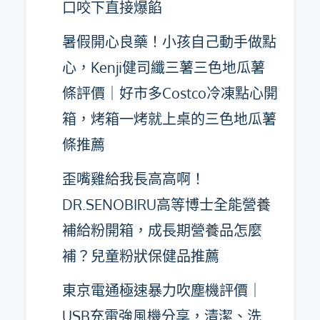
口咬下直接爆餡
暑假開心良藥！小孩自己動手做點
心，Kenji健司纖三薯三色地瓜薯
條評價｜好市多Costco冷凍點心開
箱，烤箱一烤就上桌的三色地瓜薯
條推薦
歪嘴雞給我長高高啊！
DR.SENOBIRU高等博士全能營養
補給粉開箱，成長期營養品怎麼
補？兒童粉狀保健品推薦
東京電通極速暴力吹塵機評價｜
USB充電強風機分享，清潔、洗