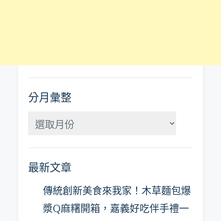
分月彙整
分
月
彙
最新文章
整
傳統創新美食來我家！木草麵包爆
漿Q麻糬開箱，嘉義好吃伴手禮一