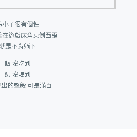
這小子很有個性
縮在遊戲床角東倒西歪
就是不肯躺下
飯 沒吃到
奶 沒喝到
現出的堅毅 可是滿百