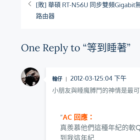
文
[敗] 華碩 RT-N56U 同步雙頻Gigabit
路由器
章
導
One Reply to “等到睡著”
覽
2012-03-125:04 下午
翰仔
小朋友與睡魔膊鬥的神情是最可
AC 回應：
真羨慕他們這種年紀的軟
到我這年紀