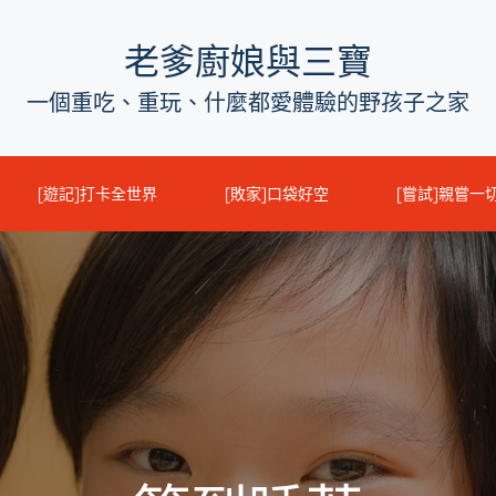
老爹廚娘與三寶
一個重吃、重玩、什麼都愛體驗的野孩子之家
[遊記]打卡全世界
[敗家]口袋好空
[嘗試]親嘗一