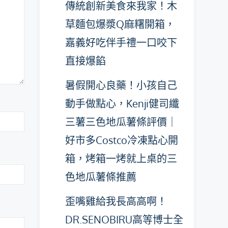
傳統創新美食來我家！木
草麵包爆漿Q麻糬開箱，
嘉義好吃伴手禮一口咬下
直接爆餡
暑假開心良藥！小孩自己
動手做點心，Kenji健司纖
三薯三色地瓜薯條評價｜
好市多Costco冷凍點心開
箱，烤箱一烤就上桌的三
色地瓜薯條推薦
歪嘴雞給我長高高啊！
DR.SENOBIRU高等博士全