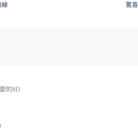
無線
驚
愛的XD
Q