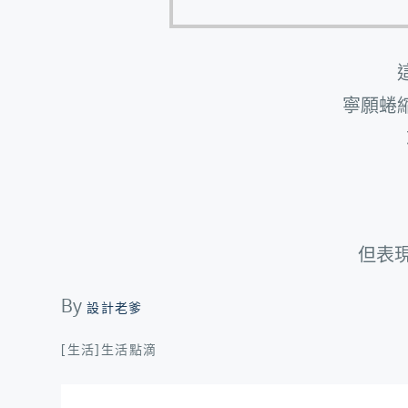
寧願蜷
但表
By
設計老爹
[生活]生活點滴