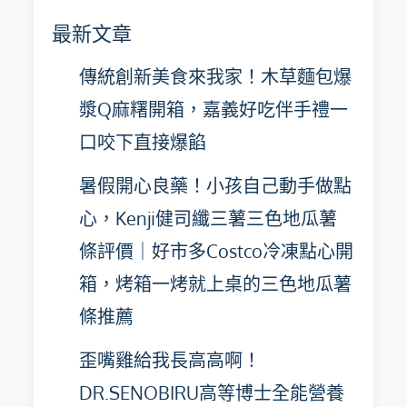
彙
最新文章
整
傳統創新美食來我家！木草麵包爆
漿Q麻糬開箱，嘉義好吃伴手禮一
口咬下直接爆餡
暑假開心良藥！小孩自己動手做點
心，Kenji健司纖三薯三色地瓜薯
條評價｜好市多Costco冷凍點心開
箱，烤箱一烤就上桌的三色地瓜薯
條推薦
歪嘴雞給我長高高啊！
DR.SENOBIRU高等博士全能營養