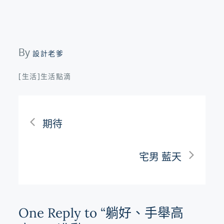
By
設計老爹
[生活]生活點滴
文
期待
章
宅男 藍天
導
覽
One Reply to “躺好、手舉高