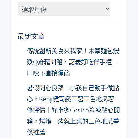
分
月
彙
最新文章
整
傳統創新美食來我家！木草麵包爆
漿Q麻糬開箱，嘉義好吃伴手禮一
口咬下直接爆餡
暑假開心良藥！小孩自己動手做點
心，Kenji健司纖三薯三色地瓜薯
條評價｜好市多Costco冷凍點心開
箱，烤箱一烤就上桌的三色地瓜薯
條推薦