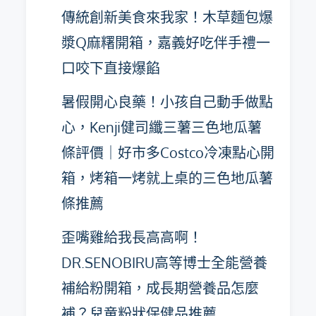
傳統創新美食來我家！木草麵包爆
漿Q麻糬開箱，嘉義好吃伴手禮一
口咬下直接爆餡
暑假開心良藥！小孩自己動手做點
心，Kenji健司纖三薯三色地瓜薯
條評價｜好市多Costco冷凍點心開
箱，烤箱一烤就上桌的三色地瓜薯
條推薦
歪嘴雞給我長高高啊！
DR.SENOBIRU高等博士全能營養
補給粉開箱，成長期營養品怎麼
補？兒童粉狀保健品推薦