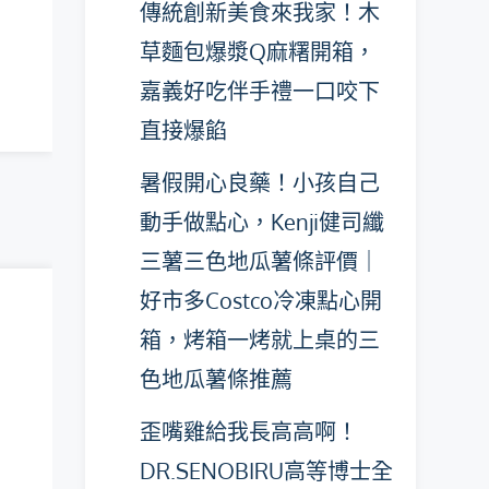
傳統創新美食來我家！木
草麵包爆漿Q麻糬開箱，
嘉義好吃伴手禮一口咬下
直接爆餡
暑假開心良藥！小孩自己
動手做點心，Kenji健司纖
三薯三色地瓜薯條評價｜
好市多Costco冷凍點心開
箱，烤箱一烤就上桌的三
色地瓜薯條推薦
歪嘴雞給我長高高啊！
DR.SENOBIRU高等博士全