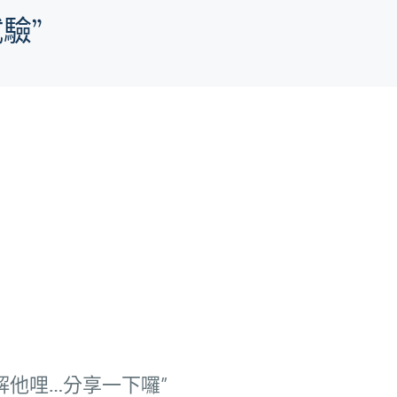
試驗”
我不瞭解他哩…分享一下囉