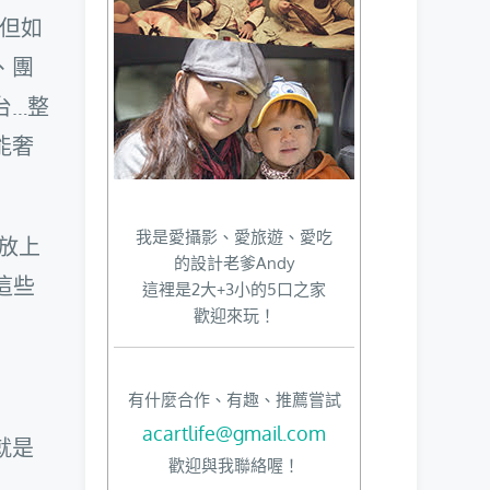
…但如
、團
台…整
能奢
我是愛攝影、愛旅遊、愛吃
放上
的設計老爹Andy
這些
這裡是2大+3小的5口之家
歡迎來玩！
有什麼合作、有趣、推薦嘗試
acartlife@gmail.com
就是
歡迎與我聯絡喔！