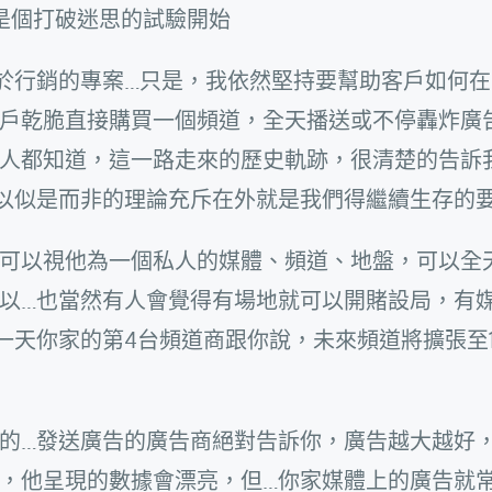
為這是個打破迷思的試驗開始
於行銷的專案…只是，我依然堅持要幫助客戶如何在
戶乾脆直接購買一個頻道，全天播送或不停轟炸廣
人都知道，這一路走來的歷史軌跡，很清楚的告訴
以似是而非的理論充斥在外就是我們得繼續生存的
可以視他為一個私人的媒體、頻道、地盤，可以全
以…也當然有人會覺得有場地就可以開賭設局，有
天你家的第4台頻道商跟你說，未來頻道將擴張至1
的…發送廣告的廣告商絕對告訴你，廣告越大越好
，他呈現的數據會漂亮，但…你家媒體上的廣告就