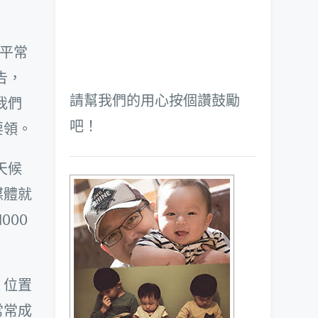
平常
告，
請幫我們的用心按個讚鼓勵
我們
吧！
要領。
天候
媒體就
000
，位置
常常成