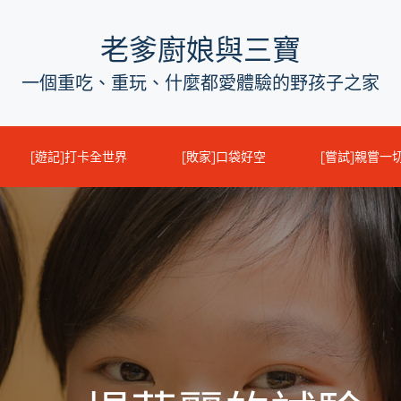
老爹廚娘與三寶
一個重吃、重玩、什麼都愛體驗的野孩子之家
[遊記]打卡全世界
[敗家]口袋好空
[嘗試]親嘗一