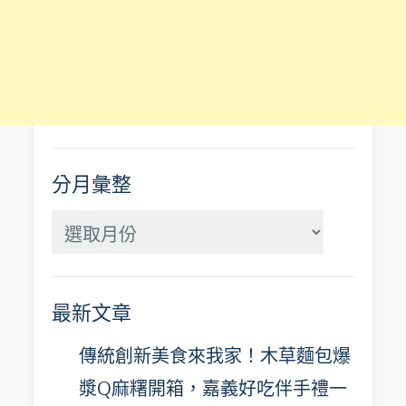
分月彙整
分
月
彙
最新文章
整
傳統創新美食來我家！木草麵包爆
漿Q麻糬開箱，嘉義好吃伴手禮一