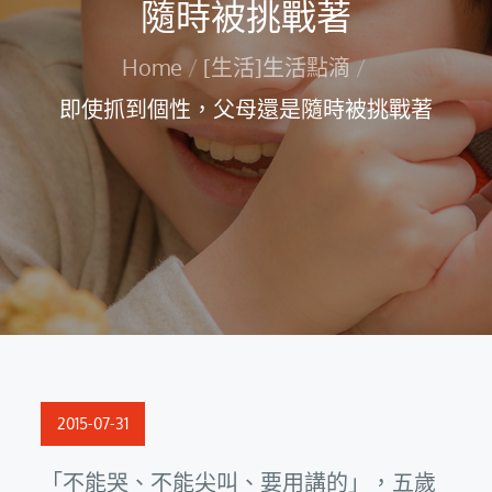
隨時被挑戰著
Home
[生活]生活點滴
即使抓到個性，父母還是隨時被挑戰著
Posted
2015-07-31
on
「不能哭、不能尖叫、要用講的」，五歲