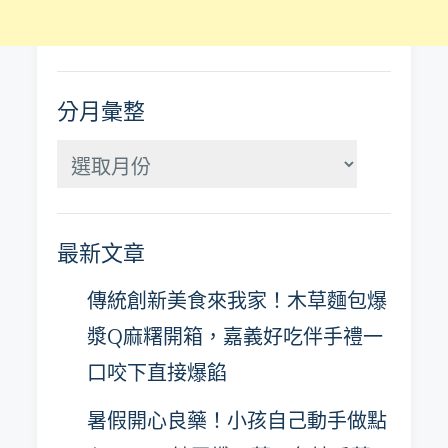
分月彙整
分
月
彙
最新文章
整
傳統創新美食來我家！木草麵包爆
漿Q麻糬開箱，嘉義好吃伴手禮一
口咬下直接爆餡
暑假開心良藥！小孩自己動手做點