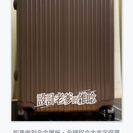
如果做到全金屬板，全鎂鋁合金肯定很厲