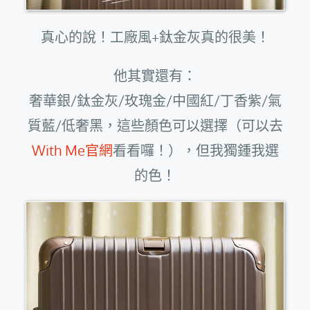
真心的說！工廠風+鈦金灰真的很美！
他其實還有：
奢華銀/鈦金灰/玫瑰金/中國紅/丁香紫/氣
質藍/低奢黑，這些顏色可以選擇（可以去
With Me官網
看看囉！），但我獨鍾我選
的色！