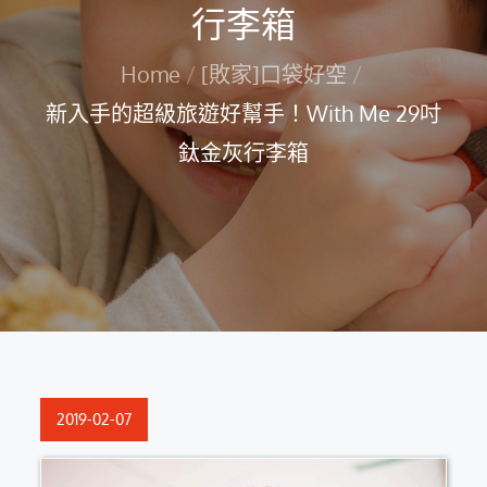
行李箱
Home
[敗家]口袋好空
新入手的超級旅遊好幫手！With Me 29吋
鈦金灰行李箱
Posted
2019-02-07
on