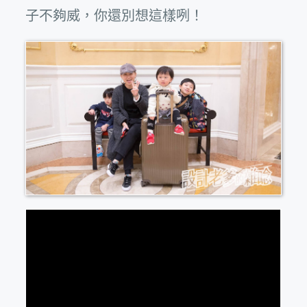
子不夠威，你還別想這樣咧！