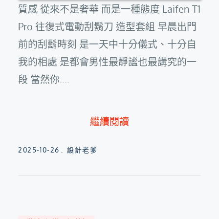
質感 從來不是奢華 而是一種態度 Laifen T1
Pro 往復式電動刮鬍刀 造型套組 早晨出門
前的刮鬍時刻 是一天中十分儀式、十分自
我的相處 是都會男性最靜謐也最講究的一
段 當然你....
繼續閱讀
Posted
2025-10-26
設計老爹
on