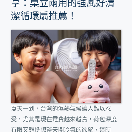
享：桌立兩用的強風好清
潔循環扇推薦！
夏天一到，台灣的濕熱氣候讓人難以忍
受，尤其是現在電費越來越貴，荷包深度
有限又難抵想整天開冷氣的欲望，這時