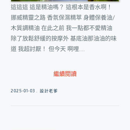
這這這 這是精油嗎？ 這根本是香水啊！
挪威精靈之路 香氛保濕精萃 身體保養油/
木質調精油 在此之前 我一點都不愛精油
除了放鬆舒緩的按摩外 基底油那油油的味
道 我超討厭！ 但今天 啊哩....
繼續閱讀
Posted
2025-01-03
設計老爹
on