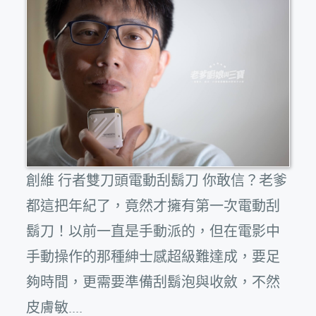
創維 行者雙刀頭電動刮鬍刀 你敢信？老爹
都這把年紀了，竟然才擁有第一次電動刮
鬍刀！以前一直是手動派的，但在電影中
手動操作的那種紳士感超級難達成，要足
夠時間，更需要準備刮鬍泡與收斂，不然
皮膚敏....