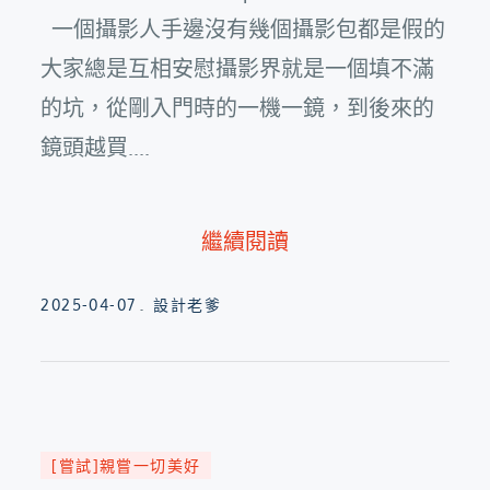
一個攝影人手邊沒有幾個攝影包都是假的
大家總是互相安慰攝影界就是一個填不滿
的坑，從剛入門時的一機一鏡，到後來的
鏡頭越買....
繼續閱讀
Posted
2025-04-07
設計老爹
on
[嘗試]親嘗一切美好