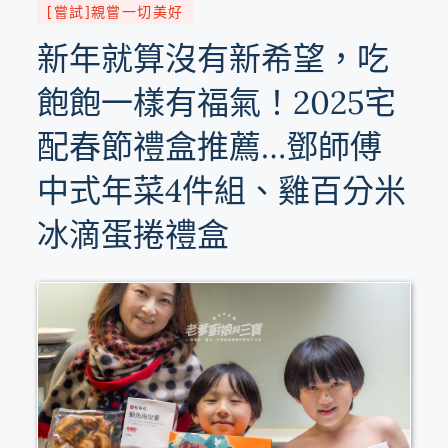
[嘗試]親嘗一切美好
新年就算沒有新希望，吃
飽飽一樣有福氣！2025宅
配春節禮盒推薦…鄧師傅
中式年菜4件組、雞百分米
冰滴蛋捲禮盒