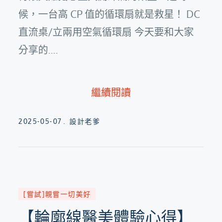
候，一台高 CP 值的循環扇就是救星！ DC
直流桌/立兩用空氣循環扇 今天要和大家
分享的....
繼續閱讀
Posted
2025-05-07
設計老爹
on
[嘗試]親嘗一切美好
【輪廓線醫美體驗心得】