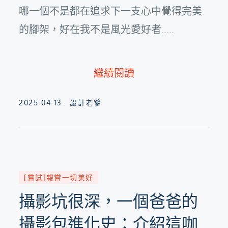
哪一個不是都在追求下一支心中覺得完美
的腳架，好在我不是風光愛好者.....
繼續閱讀
Posted
2025-04-13
設計老爹
on
[嘗試]親嘗一切美好
攝影坑很深，一個爸爸的
攝影包進化史：介紹這咖