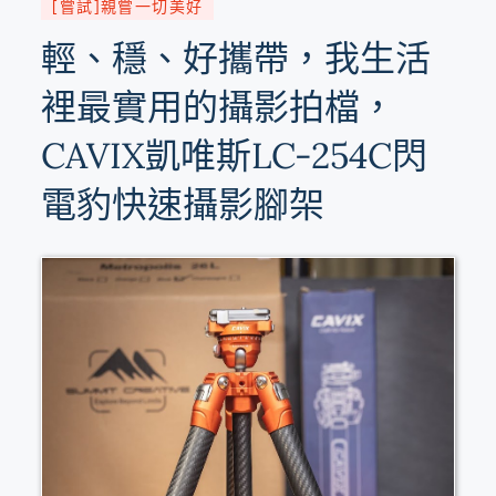
[嘗試]親嘗一切美好
輕、穩、好攜帶，我生活
裡最實用的攝影拍檔，
CAVIX凱唯斯LC-254C閃
電豹快速攝影腳架