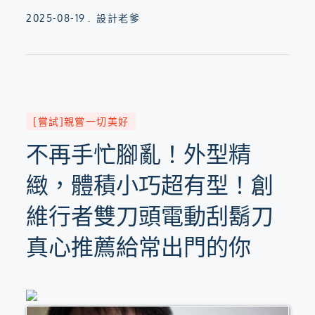
Posted
2025-08-19
設計老爹
on
[嘗試]親嘗一切美好
不再手忙腳亂！外型精
緻，體積小巧超有型！創
維行者雙刀頭電動刮鬍刀
真心推薦給常出門的你