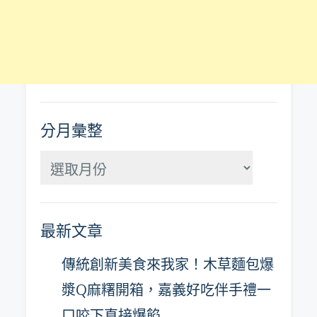
分月彙整
分
月
彙
最新文章
整
傳統創新美食來我家！木草麵包爆
漿Q麻糬開箱，嘉義好吃伴手禮一
口咬下直接爆餡