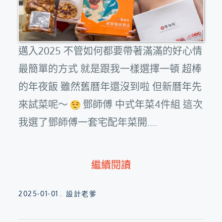
邁入2025 不管如何都要帶著滿滿的好心情
最簡單的方式 就是跟我一樣選擇一頓 超棒
的年夜飯 雖然舊曆年還沒到啦 但新曆年先
來試菜呢～
鄧師傅 中式年菜4件組 這次
我選了鄧師傅一套宅配年菜開....
繼續閱讀
Posted
2025-01-01
設計老爹
on