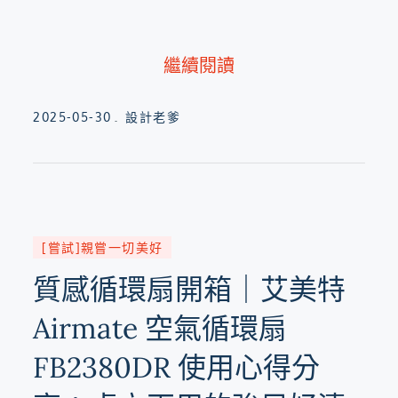
繼續閱讀
Posted
2025-05-30
設計老爹
on
[嘗試]親嘗一切美好
質感循環扇開箱｜艾美特
Airmate 空氣循環扇
FB2380DR 使用心得分