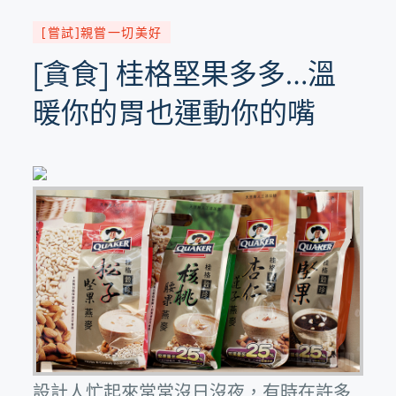
[嘗試]親嘗一切美好
[貪食] 桂格堅果多多…溫
暖你的胃也運動你的嘴
設計人忙起來常常沒日沒夜，有時在許多