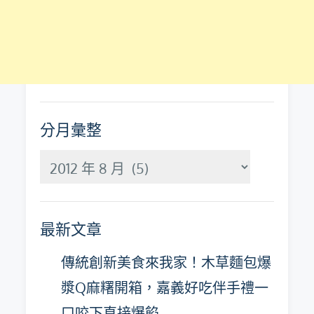
分月彙整
分
月
彙
最新文章
整
傳統創新美食來我家！木草麵包爆
漿Q麻糬開箱，嘉義好吃伴手禮一
口咬下直接爆餡