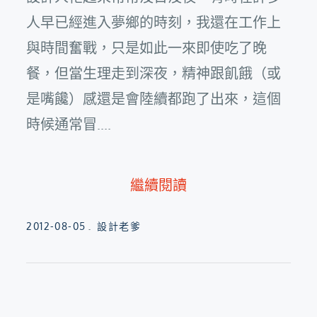
人早已經進入夢鄉的時刻，我還在工作上
與時間奮戰，只是如此一來即使吃了晚
餐，但當生理走到深夜，精神跟飢餓（或
是嘴饞）感還是會陸續都跑了出來，這個
時候通常冒....
繼續閱讀
Posted
2012-08-05
設計老爹
on