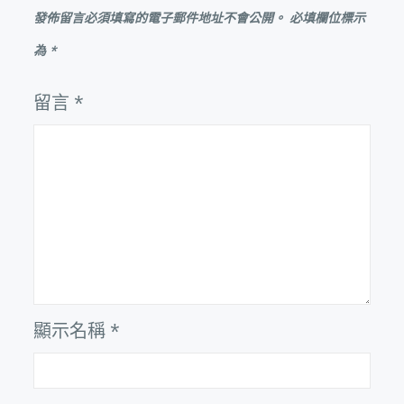
發佈留言必須填寫的電子郵件地址不會公開。
必填欄位標示
為
*
留言
*
顯示名稱
*