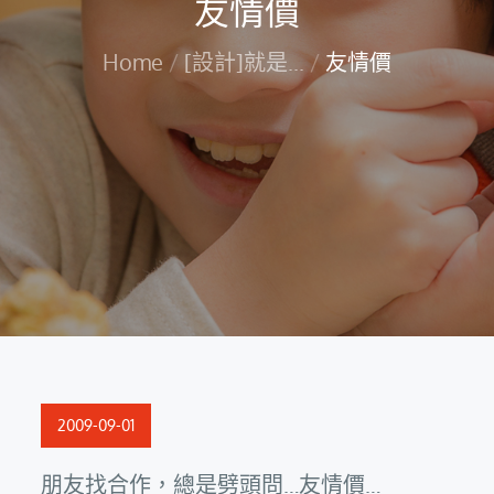
友情價
Home
[設計]就是...
友情價
Posted
2009-09-01
on
朋友找合作，總是劈頭問…友情價…