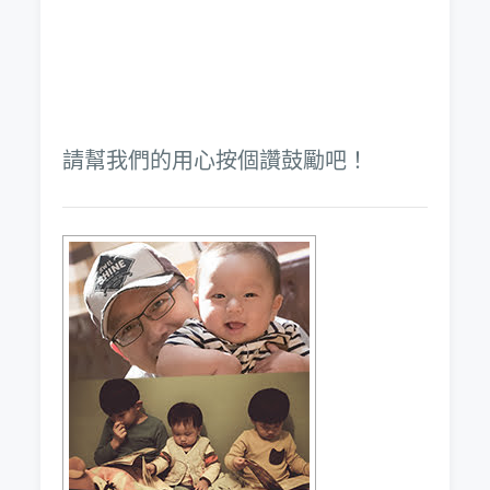
請幫我們的用心按個讚鼓勵吧！