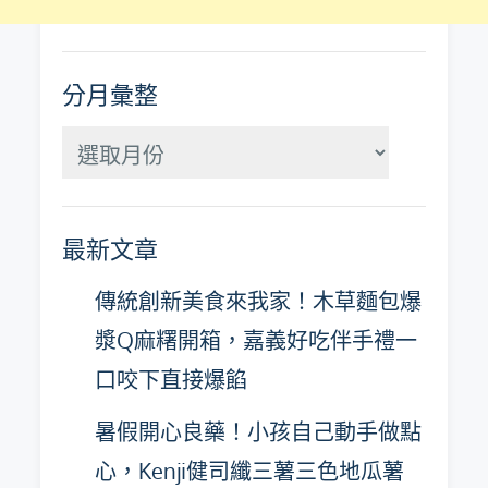
分月彙整
分
月
彙
最新文章
整
傳統創新美食來我家！木草麵包爆
漿Q麻糬開箱，嘉義好吃伴手禮一
口咬下直接爆餡
暑假開心良藥！小孩自己動手做點
心，Kenji健司纖三薯三色地瓜薯