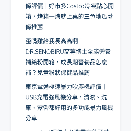
條評價｜好市多Costco冷凍點心開
箱，烤箱一烤就上桌的三色地瓜薯
條推薦
歪嘴雞給我長高高啊！
DR.SENOBIRU高等博士全能營養
補給粉開箱，成長期營養品怎麼
補？兒童粉狀保健品推薦
東京電通極速暴力吹塵機評價｜
USB充電強風機分享，清潔、洗
車、露營都好用的多功能暴力風機
分享