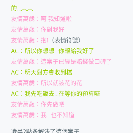
的…︿︿
友情萬歲：呵 我知道啦
友情萬歲：你對我好
友情萬歲：抱1
（表情符號）
AC：所以你想想…你報給我好了
友情萬歲：這案子已經是賠錢做口碑了
AC：明天對方會收到檔
友情萬歲：所以就該花的花
AC：我先吃飯去…在等你的預算囉
友情萬歲：你先做吧
友情萬歲：我…也不知道
凌晨2點多解決了這個案子…