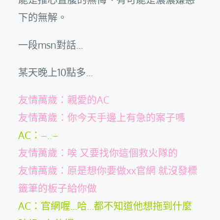
下的無解。
一段msn對話…
某天晚上10點多…
友情萬歲：親愛的AC
友情萬歲：你今天手邊上有急的案子嗎
AC：–..–
友情萬歲：唉 又要找你這個救火隊的
友情萬歲：原是想你要做xx官網 就沒發標
籤筆的板子給你做
AC：官網喔…哈…都不知道他想拖到什麼