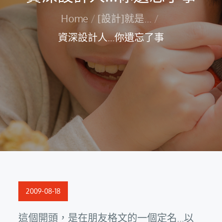
Home
[設計]就是...
資深設計人…你遺忘了事
Posted
2009-08-18
on
這個開頭，是在朋友格文的一個定名…以