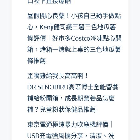
口咬下直接爆餡
暑假開心良藥！小孩自己動手做點
心，Kenji健司纖三薯三色地瓜薯
條評價｜好市多Costco冷凍點心開
箱，烤箱一烤就上桌的三色地瓜薯
條推薦
歪嘴雞給我長高高啊！
DR.SENOBIRU高等博士全能營養
補給粉開箱，成長期營養品怎麼
補？兒童粉狀保健品推薦
東京電通極速暴力吹塵機評價｜
USB充電強風機分享，清潔、洗