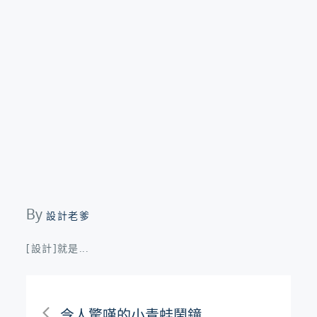
By
設計老爹
[設計]就是...
文
令人驚嘆的小青蛙鬧鐘