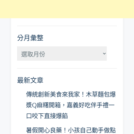
分月彙整
分
月
彙
最新文章
整
傳統創新美食來我家！木草麵包爆
漿Q麻糬開箱，嘉義好吃伴手禮一
口咬下直接爆餡
暑假開心良藥！小孩自己動手做點