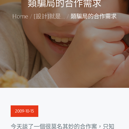
類騙局的合作需求
Home
[設計]就是...
類騙局的合作需求
Posted
2009-10-15
on
今天談了一個很莫名其妙的合作案，只知