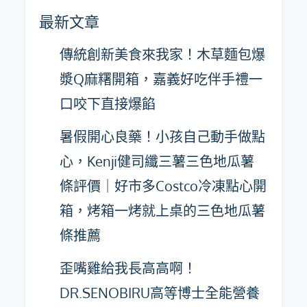
彙
最新文章
整
傳統創新美食來我家！木草麵包爆
漿Q麻糬開箱，嘉義好吃伴手禮一
口咬下直接爆餡
暑假開心良藥！小孩自己動手做點
心，Kenji健司纖三薯三色地瓜薯
條評價｜好市多Costco冷凍點心開
箱，烤箱一烤就上桌的三色地瓜薯
條推薦
歪嘴雞給我長高高啊！
DR.SENOBIRU高等博士全能營養