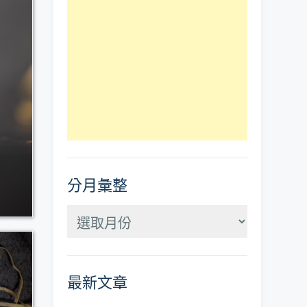
分月彙整
分
月
彙
最新文章
整