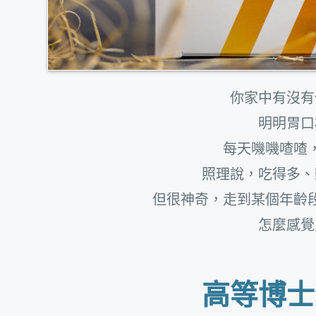
你家中有沒有
明明胃口
每天嘰嘰喳喳
照理說，吃得多、
但很神奇，走到某個年齡
怎麼感覺
高等博士