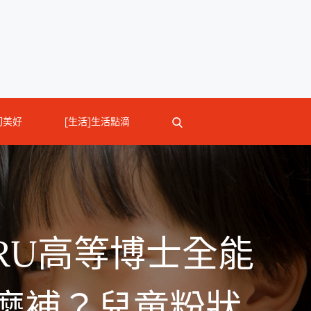
切美好
[生活]生活點滴
IRU高等博士全能
麼補？兒童粉狀