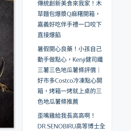
傳統創新美食來我家！木
草麵包爆漿Q麻糬開箱，
嘉義好吃伴手禮一口咬下
直接爆餡
暑假開心良藥！小孩自己
動手做點心，Kenji健司纖
三薯三色地瓜薯條評價｜
好市多Costco冷凍點心開
箱，烤箱一烤就上桌的三
色地瓜薯條推薦
歪嘴雞給我長高高啊！
DR.SENOBIRU高等博士全