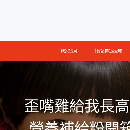
Skip
to
content
我家寶貝
[食記]就是愛吃
歪嘴雞給我長高高
營養補給粉開