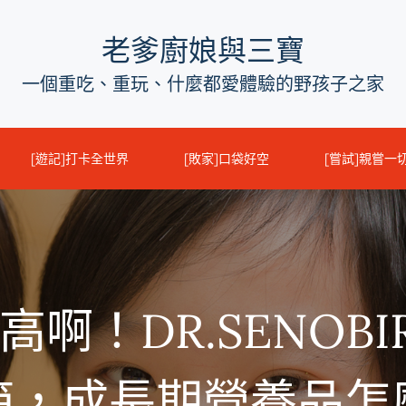
老爹廚娘與三寶
一個重吃、重玩、什麼都愛體驗的野孩子之家
[遊記]打卡全世界
[敗家]口袋好空
[嘗試]親嘗一
啊！DR.SENOB
箱，成長期營養品怎