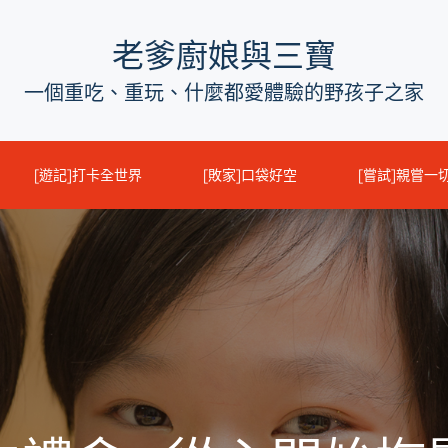
老爹廚娘與三寶
一個重吃、重玩、什麼都愛體驗的野孩子之家
[遊記]打卡全世界
[敗家]口袋好空
[嘗試]親嘗一