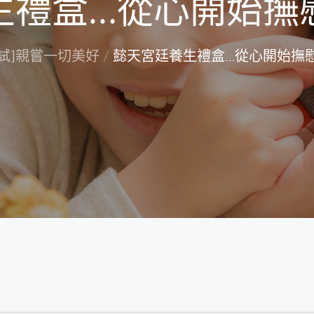
生禮盒…從心開始撫
嘗試]親嘗一切美好
懿天宮廷養生禮盒…從心開始撫