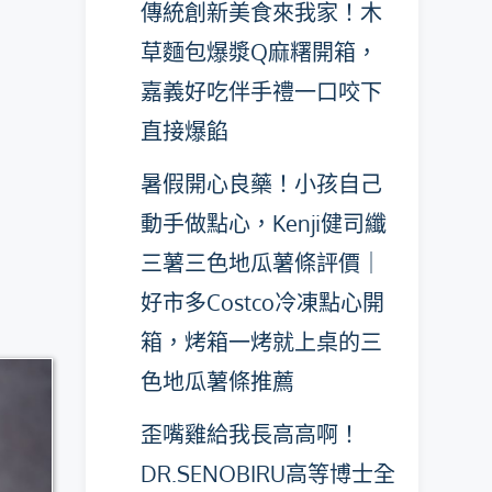
傳統創新美食來我家！木
草麵包爆漿Q麻糬開箱，
嘉義好吃伴手禮一口咬下
直接爆餡
暑假開心良藥！小孩自己
動手做點心，Kenji健司纖
三薯三色地瓜薯條評價｜
好市多Costco冷凍點心開
箱，烤箱一烤就上桌的三
色地瓜薯條推薦
歪嘴雞給我長高高啊！
DR.SENOBIRU高等博士全