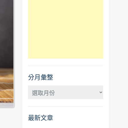
分月彙整
分
月
彙
最新文章
整