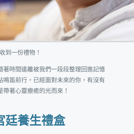
收到一份禮物！
隨著時間遠離被我們一段段整理回進記憶
站鳴笛前行，已經面對未來的你，有沒有
是帶著心靈療癒的光而來！
宮廷養生禮盒