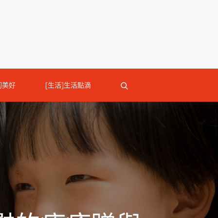
切美好
[生活]生活點滴