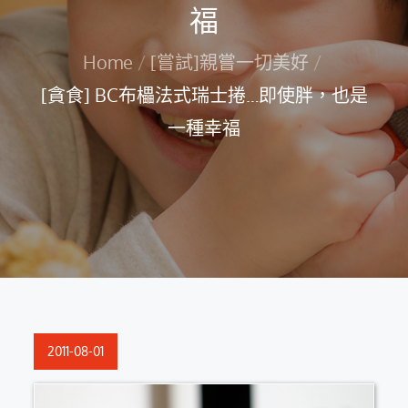
福
Home
[嘗試]親嘗一切美好
[貪食] BC布櫑法式瑞士捲…即使胖，也是
一種幸福
Posted
2011-08-01
on