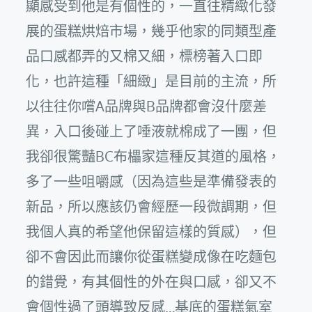
顯感受到他是有個性的，一直往精緻化發
展的蛋糕烘焙市場，幾乎他家的同類型產
品口感都弄的又棉又細，標榜著入口即
化，也許這種「細緻」是目前的主流，所
以往往你嚐A品牌與B品牌都會沒什麼差
異，入口後碰上了唾液就棉成了一團，但
我卻很驚豔BC布櫑家這種反其道的風格，
多了一些咀嚼感（因為這些是準備發表的
新品，所以應該仍會經歷一段微調期，但
我個人真的希望他保留這樣的質感），但
卻不會因此而讓你從蛋糕變成像在吃麵包
的錯覺，有其個性的外在與口感，卻又不
會個性過了頭導致反感…基底的蛋糕氣室