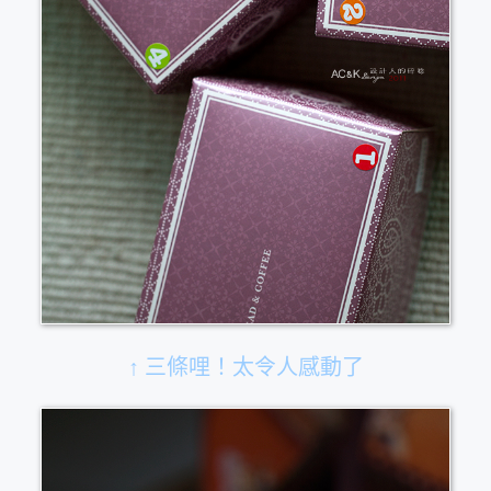
↑ 三條哩！太令人感動了