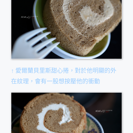
↑ 愛爾蘭貝里斯甜心捲，對於他明顯的外
在紋理，會有一股想按壓他的衝動