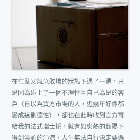
在忙亂又氣急敗壞的狀態下過了一週，只
是因為碰上了一個不理性且自己為是的客
戶（自以為買方市場的人，近幾年好像都
變成這副德性），卻也在此時收到言方寄
給我的法式瑞士捲，就有如炙熱的豔陽下
得到澆頭的沁涼，人生無法自行決定要遇