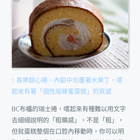
↑ 喜樂甜心捲，內餡中包覆著水果丁，嚐
起來有著「個性版蜂蜜蛋糕」的質感
BC布櫑的瑞士捲，嚐起來有種難以用文字
去細細說明的「粗曠感」，不是「粗」，
但就蛋糕整個在口腔內移動時，你可以明