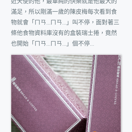
近天使的他，最單純的快樂就是他最大的
滿足，所以剛滿一歲的陳皮梅每次看到食
物就會「ㄇㄢ…ㄇㄢ…」叫不停，面對著三
條他食物資料庫沒有的盒裝瑞士捲，竟然
也開始「ㄇㄢ…ㄇㄢ…」個不停…