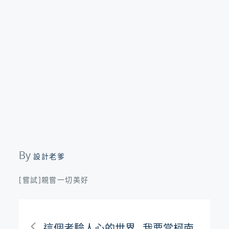
By
設計老爹
[嘗試]親嘗一切美好
文
這個考驗人心的世界…我要當柯南