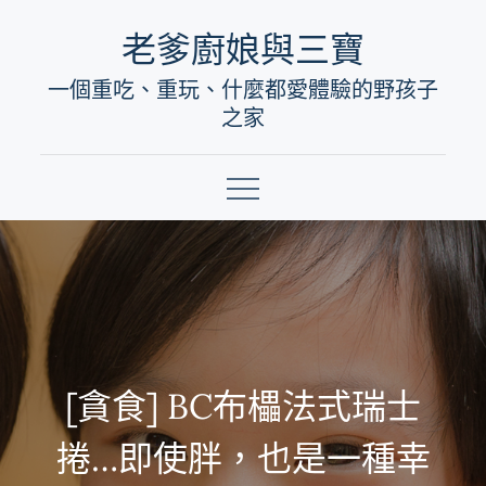
Skip
老爹廚娘與三寶
to
一個重吃、重玩、什麼都愛體驗的野孩子
content
之家
[貪食] BC布櫑法式瑞士
捲…即使胖，也是一種幸