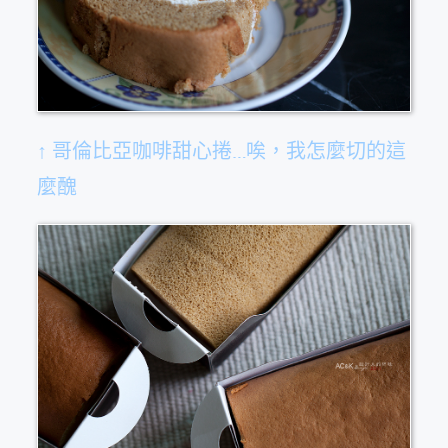
↑ 哥倫比亞咖啡甜心捲…唉，我怎麼切的這
麼醜