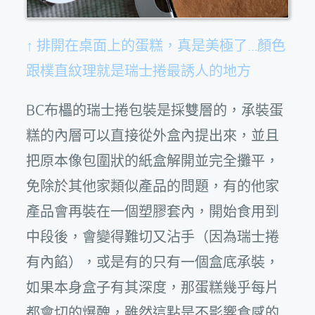
↑ 排開在桌面上的蛋糕，真是美極了…顏色
跟樸直紋理就是瑞士捲最誘人的地方
BC布櫑的瑞士捲包裝是採雙層的，承裝蛋
糕的內層可以直接從外盒內提出來，並且
把原本像包圍狀的紙盒解開並完全攤平，
免除於其他家類似產品的問題，有的他家
產品會再裝在一個塑膠套內，開始食用到
中段後，會變得難切又沾手（因為瑞士捲
有內餡），或是有的只有一個盒底承裝，
如果本身盒子有其深度，那蛋糕幾乎每片
都會切的爆醜，雖然這點是不影響食感的