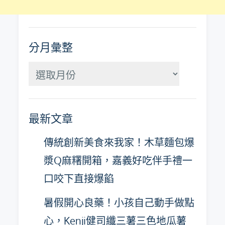
分月彙整
分
月
彙
最新文章
整
傳統創新美食來我家！木草麵包爆
漿Q麻糬開箱，嘉義好吃伴手禮一
口咬下直接爆餡
暑假開心良藥！小孩自己動手做點
心，Kenji健司纖三薯三色地瓜薯