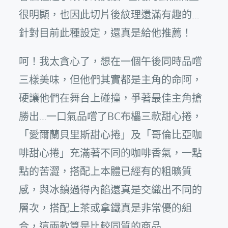
很明顯，也因此切片後紋理還滿有趣的…
針對目前此種設定，還真是給他推薦！
呵！我太貪心了，想在一個午後同時品嚐
三樣美味，但他們其實都是主角的命阿，
硬讓他們在舞台上碰撞，爭著最佳主角搶
勝出…一口氣品嚐了BC布櫑三款甜心捲，
「愛爾蘭貝里斯甜心捲」及「哥倫比亞咖
啡甜心捲」充滿著不同的咖啡香氣，一點
點的苦澀，搭配上本體已經有的粗曠質
感，與冰鎮過得內餡還真是交織出不同的
層次，搭配上茶或拿鐵真是非常優的組
合，這兩款算是比較同質的商品…