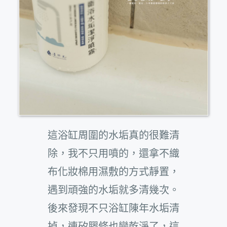
這浴缸周圍的水垢真的很難清
除，我不只用噴的，還拿不織
布化妝棉用濕敷的方式靜置，
遇到頑強的水垢就多清幾次。
後來發現不只浴缸陳年水垢清
掉，連矽膠條也變乾淨了，這