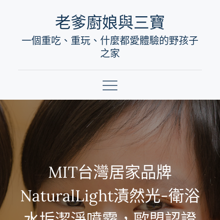
Skip
老爹廚娘與三寶
to
一個重吃、重玩、什麼都愛體驗的野孩子
content
之家
MIT台灣居家品牌
NaturalLight漬然光-衛浴
水垢潔淨噴霧，歐盟認證