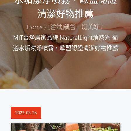
清潔好物推薦
Home
[嘗試]親嘗一切美好
MIT台灣居家品牌 NaturalLight漬然光-衛
浴水垢潔淨噴霧，歐盟認證清潔好物推薦
Posted
2023-03-26
on