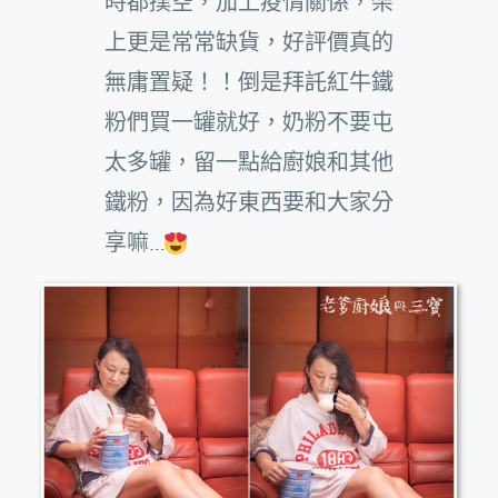
時都撲空，加上疫情關係，架
上更是常常缺貨，好評價真的
無庸置疑！！倒是拜託紅牛鐵
粉們買一罐就好，奶粉不要屯
太多罐，留一點給廚娘和其他
鐵粉，因為好東西要和大家分
享嘛…