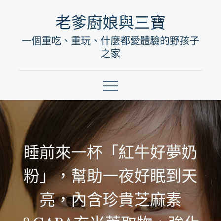
Skip
老爹廚娘與三寶
to
一個重吃、重玩、什麼都愛體驗的野孩子
content
之家
睡前來一杯「紅牛好夢奶
粉」，幫助一夜好眠到天
亮，內含珍貴芝麻素