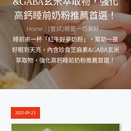
&GABA玄米萃取物，強化
高鈣睡前奶粉推薦首選！
Home
[嘗試]親嘗一切美好
睡前來一杯「紅牛好夢奶粉」，幫助一夜
好眠到天亮，內含珍貴芝麻素&GABA玄米
萃取物，強化高鈣睡前奶粉推薦首選！
Posted
2021-09-23
on