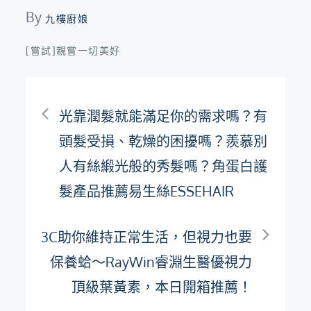
By
九樓廚娘
[嘗試]親嘗一切美好
文
光靠潤髮就能滿足你的需求嗎？有
章
頭髮受損、乾燥的困擾嗎？羨慕別
人有絲緞光般的秀髮嗎？角蛋白護
導
髮產品推薦易生絲ESSEHAIR
覽
3C助你維持正常生活，但視力也要
保養蛤～RayWin睿淵生醫優視力
頂級葉黃素，本日開箱推薦！