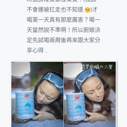
不會連被扛走也不知道
)才
喝第一天真有那麼厲害？喝一
天當然說不準啊！所以廚娘決
定先試喝兩周後再來跟大家分
享心得…