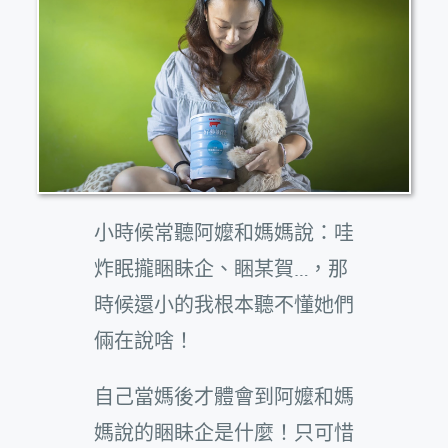
小時候常聽阿嬤和媽媽說：哇
炸眠攏睏眛企、睏某賀…，那
時候還小的我根本聽不懂她們
倆在說啥！
自己當媽後才體會到阿嬤和媽
媽說的睏眛企是什麼！只可惜