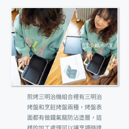
煎烤三明治機組合裡有三明治
烤盤和烹飪烤盤兩種，烤盤表
面都有做鐵氟龍防沾塗層，這
樣的加工處理可以讓烹調時達