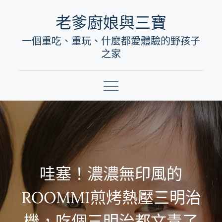
Skip
老爹廚娘與三寶
to
一個重吃、重玩、什麼都愛體驗的野孩子
content
之家
哇塞！濃濃無印風的
ROOMMI煎烤熱壓三明治
機，吃個三明治都文青了