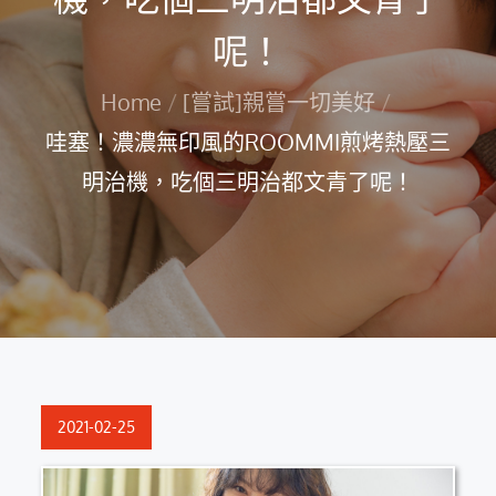
呢！
Home
[嘗試]親嘗一切美好
哇塞！濃濃無印風的ROOMMI煎烤熱壓三
明治機，吃個三明治都文青了呢！
Posted
2021-02-25
on