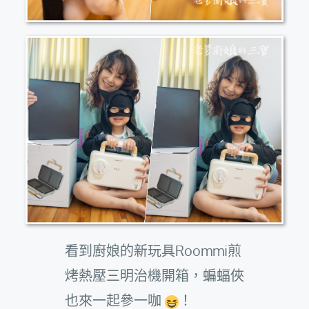
看到廚娘的新玩具Roommi煎
烤熱壓三明治機開箱，蝙蝠俠
也來一起參一咖
！