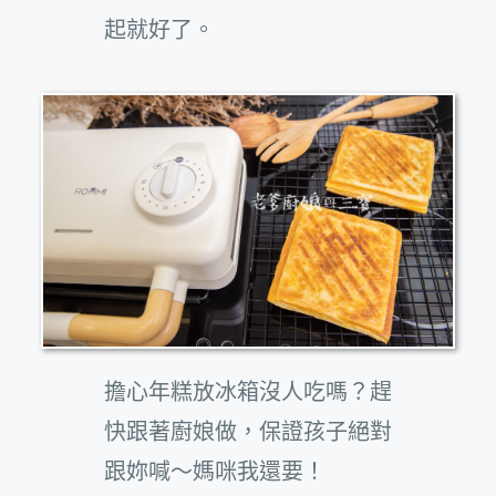
起就好了。
擔心年糕放冰箱沒人吃嗎？趕
快跟著廚娘做，保證孩子絕對
跟妳喊～媽咪我還要！