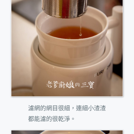
濾網的網目很細，連細小渣渣
都能濾的很乾淨。