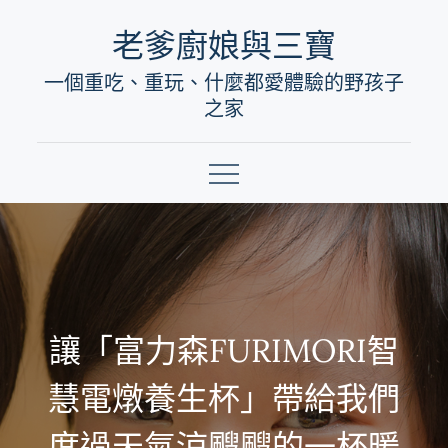
Skip
老爹廚娘與三寶
to
一個重吃、重玩、什麼都愛體驗的野孩子
content
之家
讓「富力森FURIMORI智
慧電燉養生杯」帶給我們
度過天氣涼颼颼的一杯暖