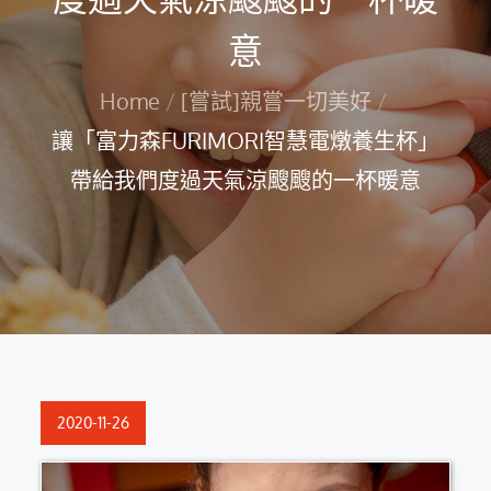
意
Home
[嘗試]親嘗一切美好
讓「富力森FURIMORI智慧電燉養生杯」
帶給我們度過天氣涼颼颼的一杯暖意
Posted
2020-11-26
on