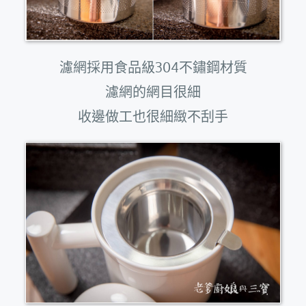
濾網採用食品級304不鏽鋼材質
濾網的網目很細
收邊做工也很細緻不刮手