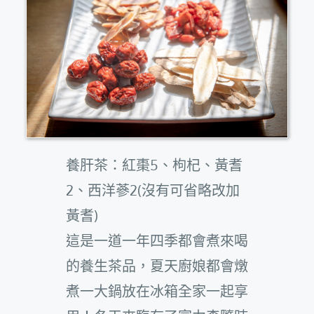
養肝茶：紅棗5、枸杞、黃耆
2、西洋蔘2(沒有可省略改加
黃耆)
這是一道一年四季都會煮來喝
的養生茶品，夏天廚娘都會燉
煮一大鍋放在冰箱全家一起享