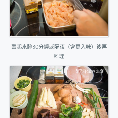
蓋起來醃30分鐘或隔夜（會更入味）後再
料理