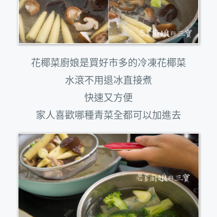
花椰菜廚娘是買好市多的冷凍花椰菜
水滾不用退冰直接煮
快速又方便
家人喜歡哪種青菜全都可以加進去