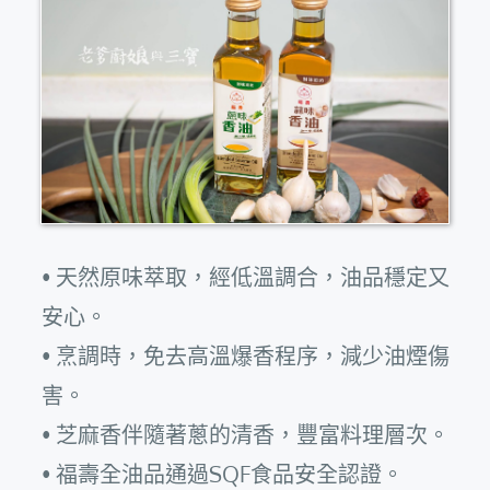
• 天然原味萃取，經低溫調合，油品穩定又
安心。
• 烹調時，免去高溫爆香程序，減少油煙傷
害。
• 芝麻香伴隨著蔥的清香，豐富料理層次。
• 福壽全油品通過SQF食品安全認證。