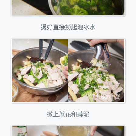
燙好直接撈起泡冰水
撒上蔥花和蒜泥