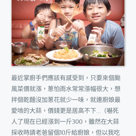
最近掌廚手們應該有感受到，只要來個颱
風菜價就漲，蔥怕雨水常常漲幅很大，想
拌個乾麵沒加蔥花就少一味，就連廚娘最
愛啃的大蒜，價錢更是居高不下…（嚇死
人了現在已經漲到一斤300，雖然在大蒜
採收時請老爸留個10斤給廚娘，但以我吃