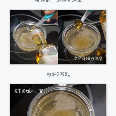
蔥油2茶匙