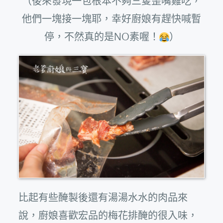
（後來發現一包根本不夠三隻歪嘴雞吃，
他們一塊接一塊耶，幸好廚娘有趕快喊暫
停，不然真的是NO素喔！
）
比起有些醃製後還有湯湯水水的肉品來
說，廚娘喜歡宏品的梅花排醃的很入味，