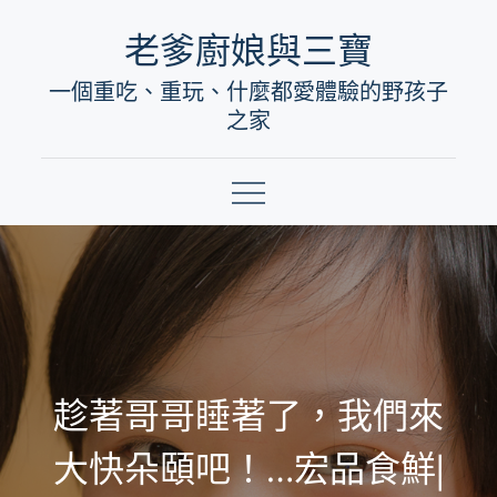
Skip
老爹廚娘與三寶
to
一個重吃、重玩、什麼都愛體驗的野孩子
content
之家
趁著哥哥睡著了，我們來
大快朵頤吧！…宏品食鮮|