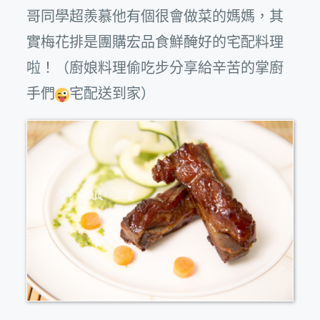
哥同學超羨慕他有個很會做菜的媽媽，其
實梅花排是團購宏品食鮮醃好的宅配料理
啦！（廚娘料理偷吃步分享給辛苦的掌廚
手們
宅配送到家）