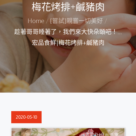
梅花烤排+鹹豬肉
Home
[嘗試]親嘗一切美好
趁著哥哥睡著了，我們來大快朵頤吧！…
宏品食鮮|梅花烤排+鹹豬肉
Posted
2020-05-10
on