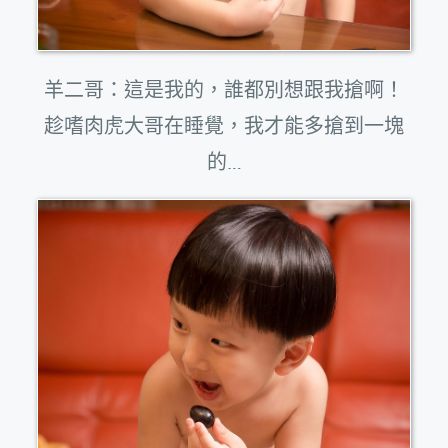
羊二哥：這是我的，誰都別想跟我搶啊！
趁嗜肉虎大哥在睡覺，我才能多搶到一塊
的…