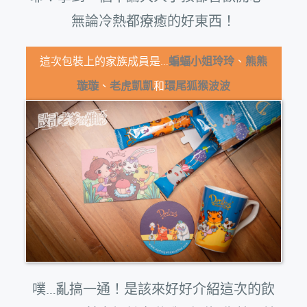
無論冷熱都療癒的好東西！
這次包裝上的家族成員是…
蝙蝠小姐玲玲
、
熊熊
璇璇
、
老虎凱凱
和
環尾狐猴波波
噗…亂搞一通！是該來好好介紹這次的飲