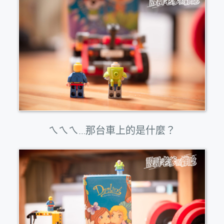
ㄟㄟㄟ…那台車上的是什麼？