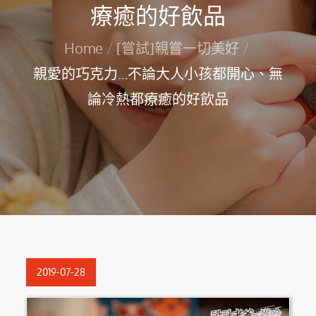
療癒的好飲品
Home
[嘗試]親嘗一切美好
親愛的巧克力…不論大人小孩都開心、無
論冷熱都療癒的好飲品
Posted
2019-07-28
on