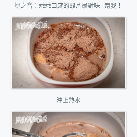
謎之音：乖乖口感的穀片最對味…還我！
沖上熱水