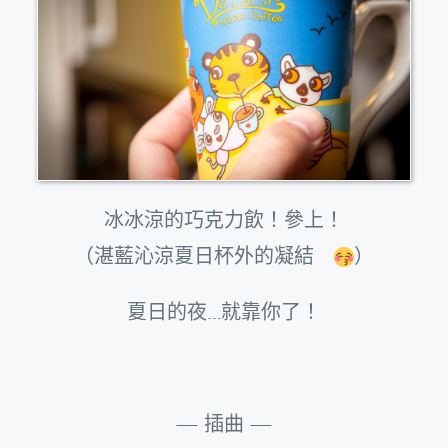
冰冰涼的巧克力飲！參上！
（湛藍沁涼夏日杯外的凝結
）
夏日的夜…就靠你了！
— 插曲 —