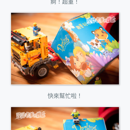
痾！超重！
快來幫忙啦！