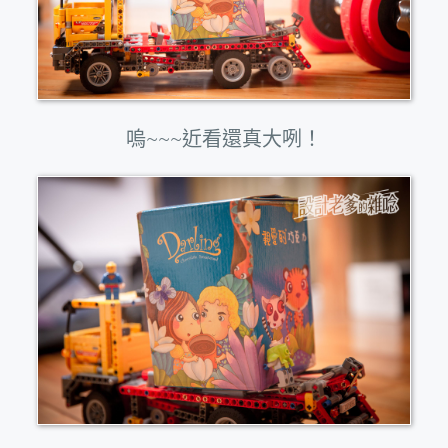
嗚~~~近看還真大咧！