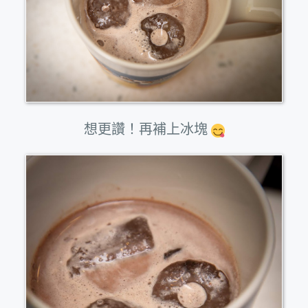
想更讚！再補上冰塊