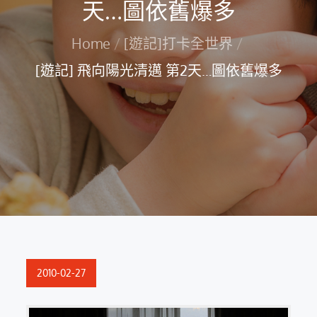
天…圖依舊爆多
Home
[遊記]打卡全世界
[遊記] 飛向陽光清邁 第2天…圖依舊爆多
Posted
2010-02-27
on