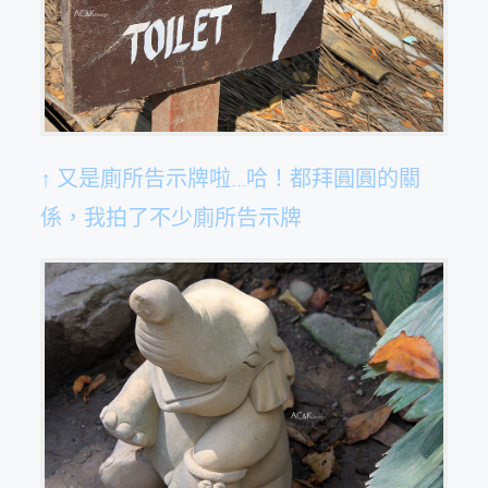
↑ 又是廁所告示牌啦…哈！都拜圓圓的關
係，我拍了不少廁所告示牌