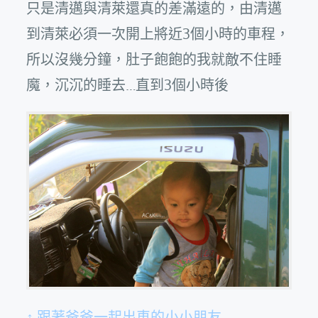
只是清邁與清萊還真的差滿遠的，由清邁
到清萊必須一次開上將近3個小時的車程，
所以沒幾分鐘，肚子飽飽的我就敵不住睡
魔，沉沉的睡去…直到3個小時後
↑ 跟著爸爸一起出車的小小朋友