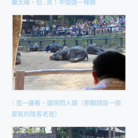
曬太陽，但…肯！中間還一棵樹
↑ 歪一邊看，還得閃人頭（那顆頭是一個
豪氣的陸客老爸）