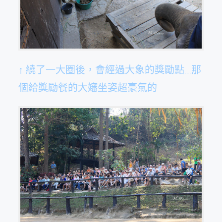
↑ 繞了一大圈後，會經過大象的獎勵點…那
個給獎勵餐的大嬸坐姿超豪氣的