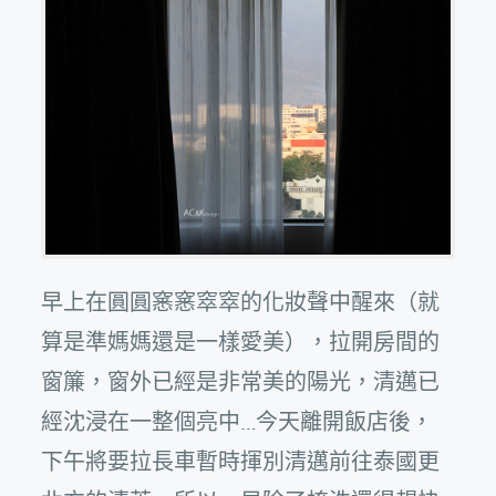
早上在圓圓窸窸窣窣的化妝聲中醒來（就
算是準媽媽還是一樣愛美），拉開房間的
窗簾，窗外已經是非常美的陽光，清邁已
經沈浸在一整個亮中…今天離開飯店後，
下午將要拉長車暫時揮別清邁前往泰國更