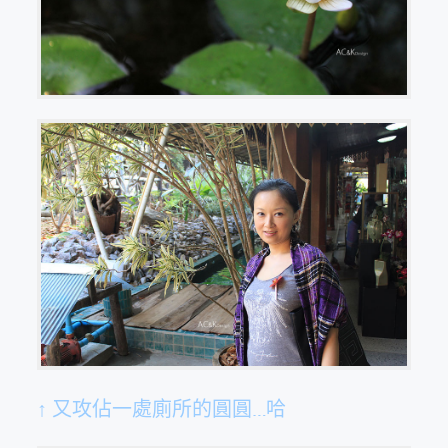
↑ 又攻佔一處廁所的圓圓…哈