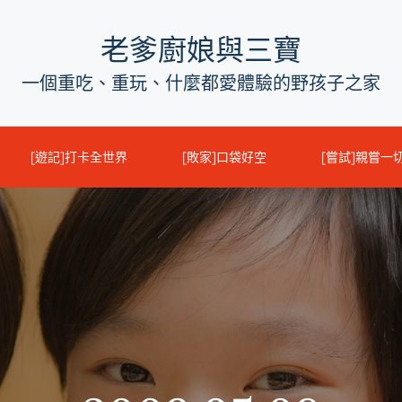
老爹廚娘與三寶
一個重吃、重玩、什麼都愛體驗的野孩子之家
[遊記]打卡全世界
[敗家]口袋好空
[嘗試]親嘗一