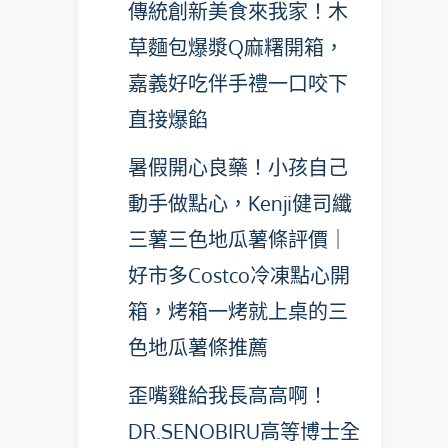
傳統創新美食來我家！木
草麵包爆漿Q麻糬開箱，
嘉義好吃伴手禮一口咬下
直接爆餡
暑假開心良藥！小孩自己
動手做點心，Kenji健司纖
三薯三色地瓜薯條評價｜
好市多Costco冷凍點心開
箱，烤箱一烤就上桌的三
色地瓜薯條推薦
歪嘴雞給我長高高啊！
DR.SENOBIRU高等博士全