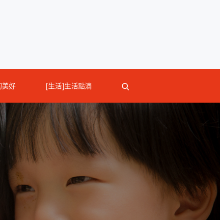
切美好
[生活]生活點滴