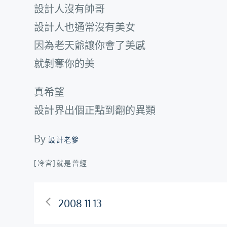
設計人沒有帥哥
設計人也通常沒有美女
因為老天爺讓你會了美感
就剝奪你的美
真希望
設計界出個正點到翻的異類
By
設計老爹
[冷宮]就是曾經
文
2008.11.13