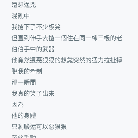
還想逞兇
混亂中
我搶下了不少板凳
但直到伸手去搶一個住在同一棟三樓的老
伯伯手中的武器
他竟然還惡狠狠的想靠突然的猛力拉扯掙
脫我的牽制
那一瞬間
我真的笑了出來
因為
他的身體
只剩臉還可以惡狠狠
至於手勁…