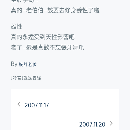
真的–老伯伯–該要去修身養性了啦
雄性
真的永遠受到天性影響吧
老了–還是喜歡不忘張牙舞爪
By
設計老爹
[冷宮]就是曾經
文
2007.11.17
章
2007.11.20