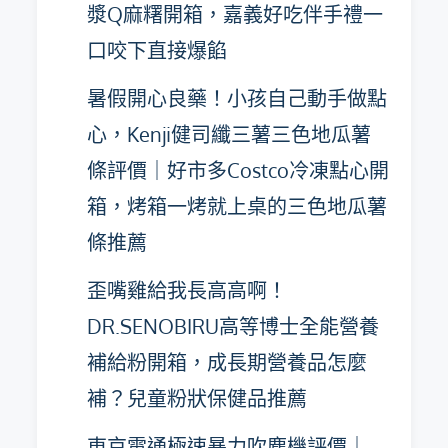
漿Q麻糬開箱，嘉義好吃伴手禮一
口咬下直接爆餡
暑假開心良藥！小孩自己動手做點
心，Kenji健司纖三薯三色地瓜薯
條評價｜好市多Costco冷凍點心開
箱，烤箱一烤就上桌的三色地瓜薯
條推薦
歪嘴雞給我長高高啊！
DR.SENOBIRU高等博士全能營養
補給粉開箱，成長期營養品怎麼
補？兒童粉狀保健品推薦
東京電通極速暴力吹塵機評價｜