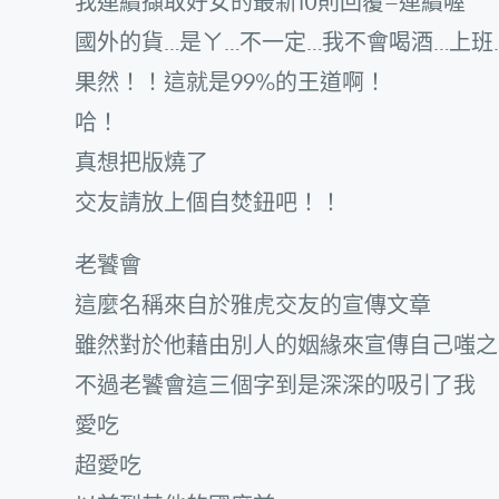
我連續擷取好女的最新10則回覆–連續喔
國外的貨…是ㄚ…不一定…我不會喝酒…上班
果然！！這就是99%的王道啊！
哈！
真想把版燒了
交友請放上個自焚鈕吧！！
老饕會
這麼名稱來自於雅虎交友的宣傳文章
雖然對於他藉由別人的姻緣來宣傳自己嗤之
不過老饕會這三個字到是深深的吸引了我
愛吃
超愛吃