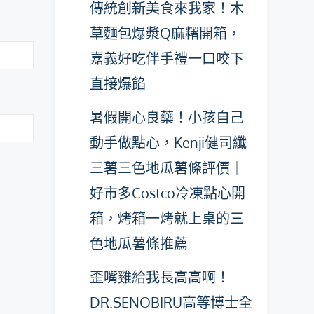
傳統創新美食來我家！木
草麵包爆漿Q麻糬開箱，
嘉義好吃伴手禮一口咬下
直接爆餡
暑假開心良藥！小孩自己
動手做點心，Kenji健司纖
三薯三色地瓜薯條評價｜
好市多Costco冷凍點心開
箱，烤箱一烤就上桌的三
色地瓜薯條推薦
歪嘴雞給我長高高啊！
DR.SENOBIRU高等博士全