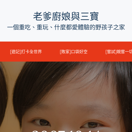
老爹廚娘與三寶
一個重吃、重玩、什麼都愛體驗的野孩子之家
[遊記]打卡全世界
[敗家]口袋好空
[嘗試]親嘗一