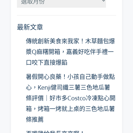
月
彙
最新文章
整
傳統創新美食來我家！木草麵包爆
漿Q麻糬開箱，嘉義好吃伴手禮一
口咬下直接爆餡
暑假開心良藥！小孩自己動手做點
心，Kenji健司纖三薯三色地瓜薯
條評價｜好市多Costco冷凍點心開
箱，烤箱一烤就上桌的三色地瓜薯
條推薦