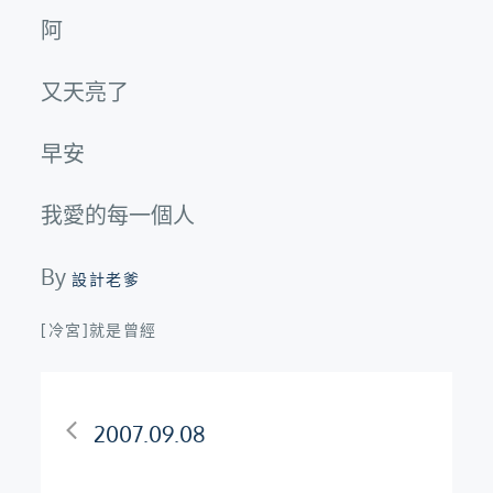
阿
又天亮了
早安
我愛的每一個人
By
設計老爹
[冷宮]就是曾經
文
2007.09.08
章