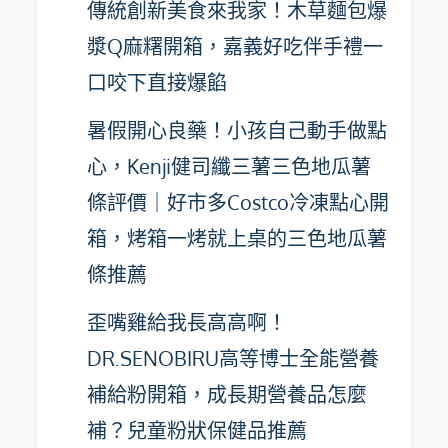
傳統創新美食來我家！木草麵包爆
漿Q麻糬開箱，嘉義好吃伴手禮一
口咬下直接爆餡
暑假開心良藥！小孩自己動手做點
心，Kenji健司纖三薯三色地瓜薯
條評價｜好市多Costco冷凍點心開
箱，烤箱一烤就上桌的三色地瓜薯
條推薦
歪嘴雞給我長高高啊！
DR.SENOBIRU高等博士全能營養
補給粉開箱，成長期營養品怎麼
補？兒童粉狀保健品推薦