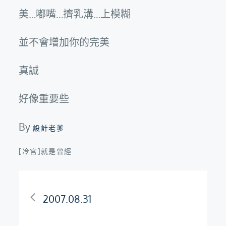
美…嘟嘴…擠乳溝…上模糊
並不會增加你的完美
真誠
好像重要些
By
設計老爹
[冷宮]就是曾經
文
2007.08.31
章