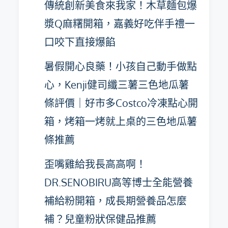
傳統創新美食來我家！木草麵包爆
漿Q麻糬開箱，嘉義好吃伴手禮一
口咬下直接爆餡
暑假開心良藥！小孩自己動手做點
心，Kenji健司纖三薯三色地瓜薯
條評價｜好市多Costco冷凍點心開
箱，烤箱一烤就上桌的三色地瓜薯
條推薦
歪嘴雞給我長高高啊！
DR.SENOBIRU高等博士全能營養
補給粉開箱，成長期營養品怎麼
補？兒童粉狀保健品推薦