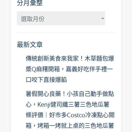
分月彙整
分
月
彙
最新文章
整
傳統創新美食來我家！木草麵包爆
漿Q麻糬開箱，嘉義好吃伴手禮一
口咬下直接爆餡
暑假開心良藥！小孩自己動手做點
心，Kenji健司纖三薯三色地瓜薯
條評價｜好市多Costco冷凍點心開
箱，烤箱一烤就上桌的三色地瓜薯