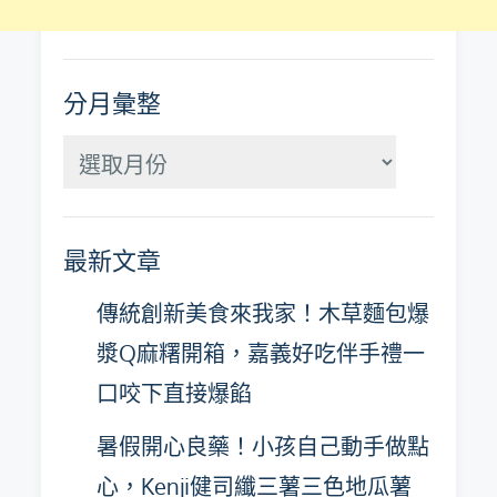
分月彙整
分
月
彙
最新文章
整
傳統創新美食來我家！木草麵包爆
漿Q麻糬開箱，嘉義好吃伴手禮一
口咬下直接爆餡
暑假開心良藥！小孩自己動手做點
心，Kenji健司纖三薯三色地瓜薯