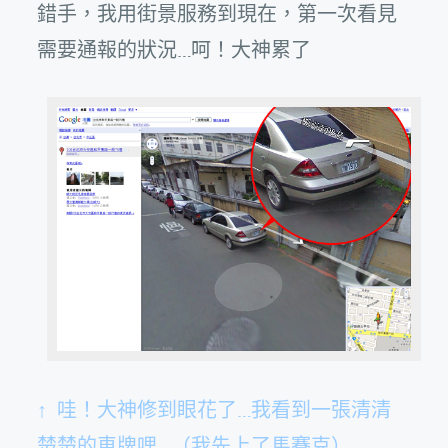
錯手，我用街景服務到現在，第一次看見
需要通報的狀況…呵！大神累了
↑ 哇！大神修到眼花了…我看到一張清清
楚楚的車牌哩…（我先上了馬賽克）