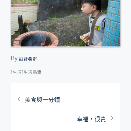
By
設計老爹
[生活]生活點滴
文
美食與一分鐘
章
幸福，很貴
導