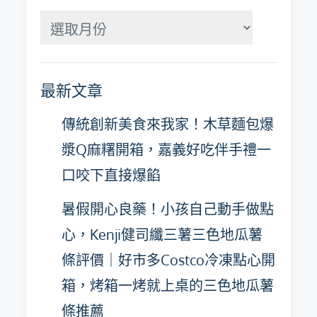
分
月
彙
最新文章
整
傳統創新美食來我家！木草麵包爆
漿Q麻糬開箱，嘉義好吃伴手禮一
口咬下直接爆餡
暑假開心良藥！小孩自己動手做點
心，Kenji健司纖三薯三色地瓜薯
條評價｜好市多Costco冷凍點心開
箱，烤箱一烤就上桌的三色地瓜薯
條推薦