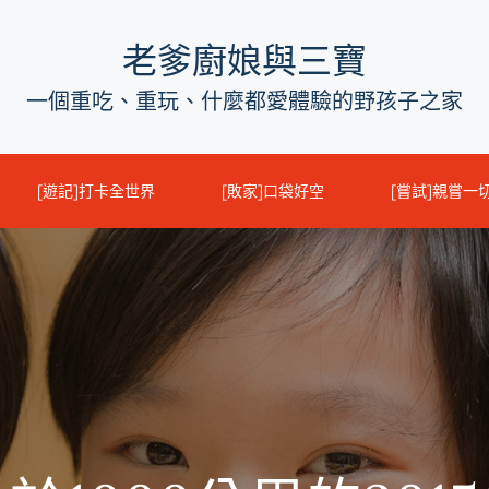
老爹廚娘與三寶
一個重吃、重玩、什麼都愛體驗的野孩子之家
[遊記]打卡全世界
[敗家]口袋好空
[嘗試]親嘗一