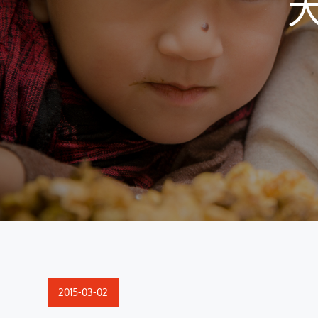
大
Posted
2015-03-02
on