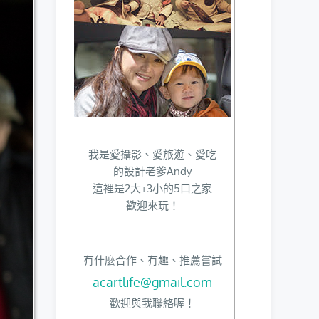
我是愛攝影、愛旅遊、愛吃
的設計老爹Andy
這裡是2大+3小的5口之家
歡迎來玩！
有什麼合作、有趣、推薦嘗試
acartlife@gmail.com
歡迎與我聯絡喔！