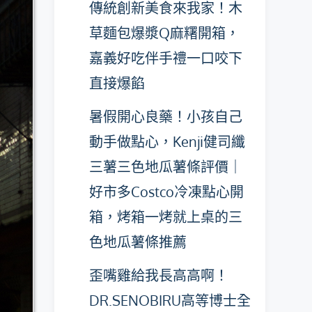
傳統創新美食來我家！木
草麵包爆漿Q麻糬開箱，
嘉義好吃伴手禮一口咬下
直接爆餡
暑假開心良藥！小孩自己
動手做點心，Kenji健司纖
三薯三色地瓜薯條評價｜
好市多Costco冷凍點心開
箱，烤箱一烤就上桌的三
色地瓜薯條推薦
歪嘴雞給我長高高啊！
DR.SENOBIRU高等博士全