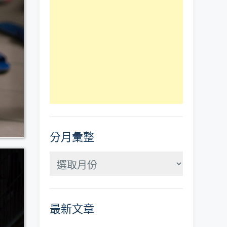
分月彙整
分
月
彙
最新文章
整