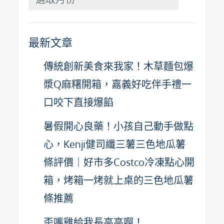
月
彙
最新文章
整
傳統創新美食來我家！木草麵包爆
漿Q麻糬開箱，嘉義好吃伴手禮一
口咬下直接爆餡
暑假開心良藥！小孩自己動手做點
心，Kenji健司纖三薯三色地瓜薯
條評價｜好市多Costco冷凍點心開
箱，烤箱一烤就上桌的三色地瓜薯
條推薦
歪嘴雞給我長高高啊！