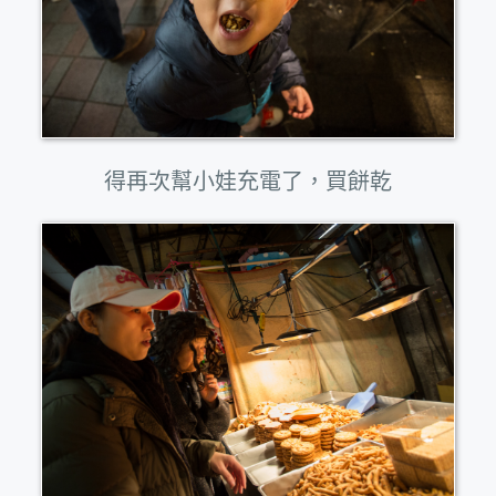
得再次幫小娃充電了，買餅乾