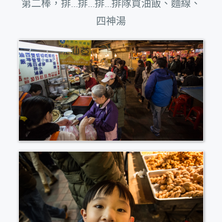
第二棒，排…排…排…排隊買油飯、麵線、
四神湯