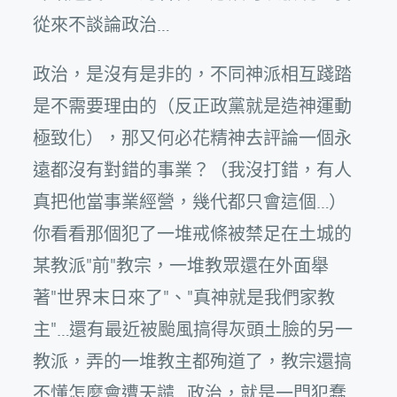
從來不談論政治…
政治，是沒有是非的，不同神派相互踐踏
是不需要理由的（反正政黨就是造神運動
極致化），那又何必花精神去評論一個永
遠都沒有對錯的事業？（我沒打錯，有人
真把他當事業經營，幾代都只會這個…）
你看看那個犯了一堆戒條被禁足在土城的
某教派"前"教宗，一堆教眾還在外面舉
著"世界末日來了"、"真神就是我們家教
主"…還有最近被颱風搞得灰頭土臉的另一
教派，弄的一堆教主都殉道了，教宗還搞
不懂怎麼會遭天譴…政治，就是一門犯蠢