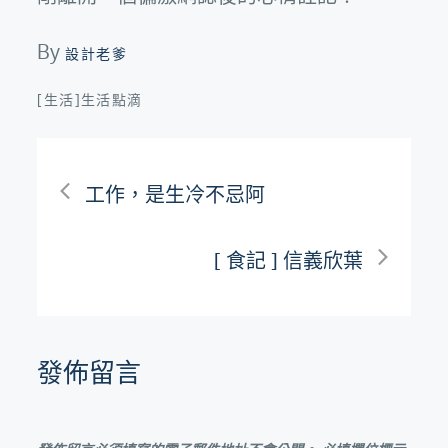
By
設計老爹
[生活]生活點滴
文
工作，是生冷不忌阿
章
[ 食記 ] 信義欣葉
導
覽
發佈留言