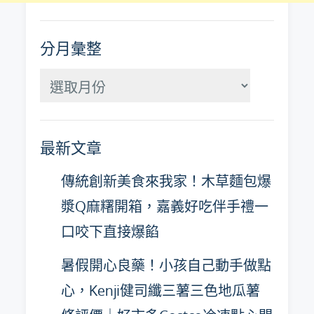
分月彙整
分
月
彙
最新文章
整
傳統創新美食來我家！木草麵包爆
漿Q麻糬開箱，嘉義好吃伴手禮一
口咬下直接爆餡
暑假開心良藥！小孩自己動手做點
心，Kenji健司纖三薯三色地瓜薯