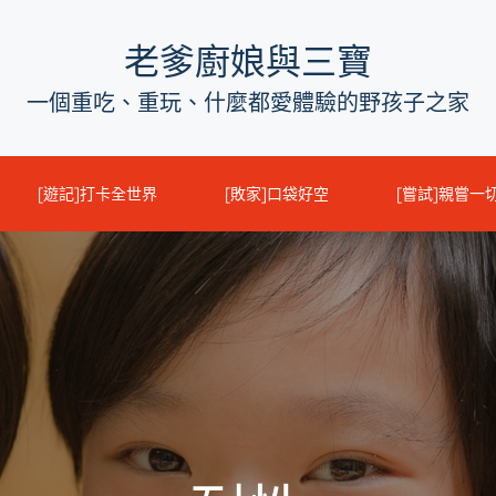
老爹廚娘與三寶
一個重吃、重玩、什麼都愛體驗的野孩子之家
[遊記]打卡全世界
[敗家]口袋好空
[嘗試]親嘗一