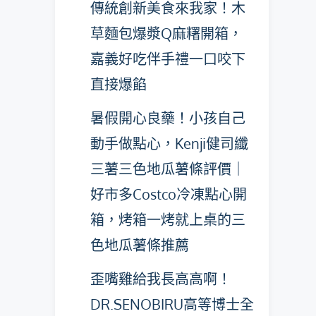
傳統創新美食來我家！木
草麵包爆漿Q麻糬開箱，
嘉義好吃伴手禮一口咬下
直接爆餡
暑假開心良藥！小孩自己
動手做點心，Kenji健司纖
三薯三色地瓜薯條評價｜
好市多Costco冷凍點心開
箱，烤箱一烤就上桌的三
色地瓜薯條推薦
歪嘴雞給我長高高啊！
DR.SENOBIRU高等博士全