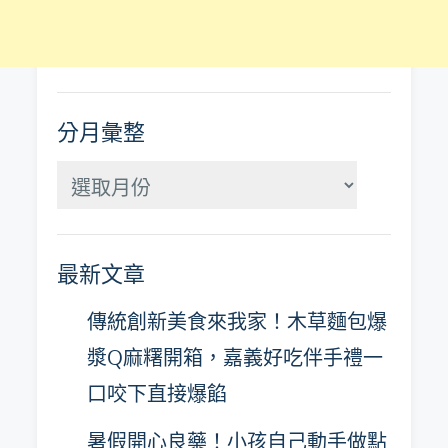
分月彙整
分
月
彙
最新文章
整
傳統創新美食來我家！木草麵包爆
漿Q麻糬開箱，嘉義好吃伴手禮一
口咬下直接爆餡
暑假開心良藥！小孩自己動手做點