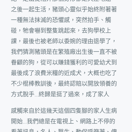
之後一起生活，豬頭心靈似乎始終附著著
一種無法抹滅的恐懼感，突然拍手、觸
碰，牠會嚇到整隻跳起來，去狗學校上
課，最後也被老師以委婉的理由退學了，
我們猜測豬頭是在繁殖廠出生後一直不被
眷顧的狗，從可以賺錢獲利的可愛幼犬到
最後成了浪費米糧的近成犬，大概也吃了
不少棍棒教訓後，最終認賠以開放領養的
方式脫手…終歸是挺了過來，成了家人
感觸來自於這幾天這個四隻腳的家人生病
開始…我們總是在電視上、網路上不停的
看著訊息，名人、醫生、動保呼籲著、傳