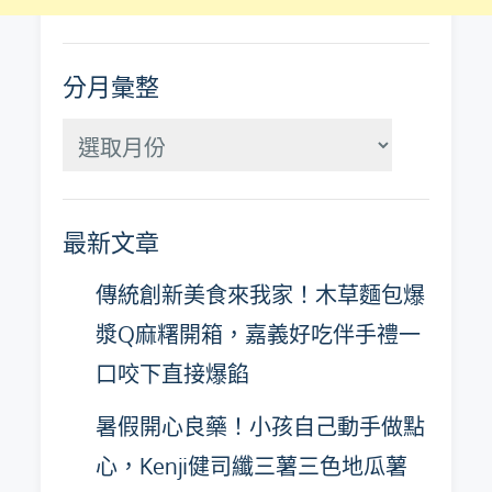
分月彙整
分
月
彙
最新文章
整
傳統創新美食來我家！木草麵包爆
漿Q麻糬開箱，嘉義好吃伴手禮一
口咬下直接爆餡
暑假開心良藥！小孩自己動手做點
心，Kenji健司纖三薯三色地瓜薯